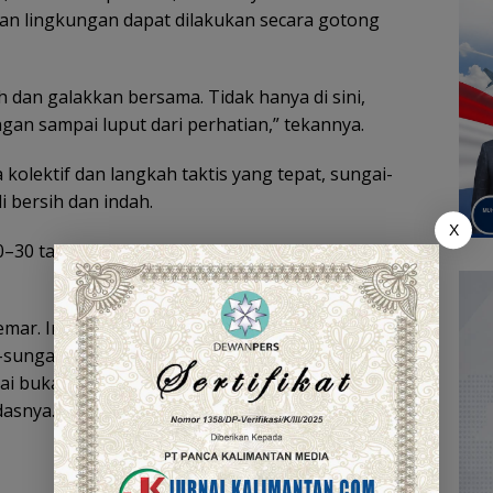
an lingkungan dapat dilakukan secara gotong
 dan galakkan bersama. Tidak hanya di sini,
ngan sampai luput dari perhatian,” tekannya.
olektif dan langkah taktis yang tepat, sungai-
i bersih dan indah.
X
0–30 tahun lalu yang masih menjadi denyut nadi
emar. Ini sungguh memprihatinkan, kita harus
ngai kita. Revitalisasi dan normalisasi sungai
gai bukan hanya untuk kita sekarang, tapi juga
dasnya.