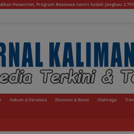
siswa Santri Sudah Jangkau 2.751 Penerima
Bagaimana
k
Hukum & Peristiwa
Ekonomi & Bisnis
Olahraga
Tre