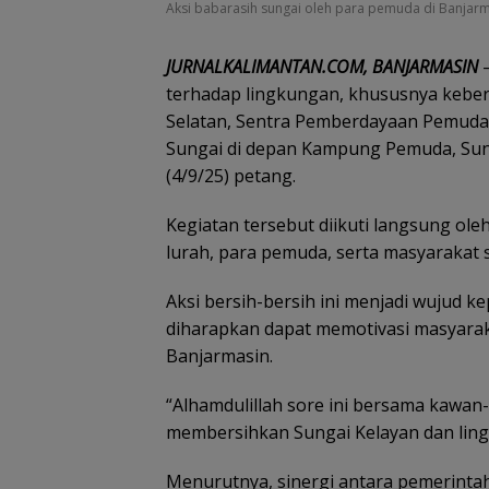
Aksi babarasih sungai oleh para pemuda di Banjarma
JURNALKALIMANTAN.COM, BANJARMASIN
–
terhadap lingkungan, khususnya kebers
Selatan, Sentra Pemberdayaan Pemuda
Sungai di depan Kampung Pemuda, Sun
(4/9/25) petang.
Kegiatan tersebut diikuti langsung ol
lurah, para pemuda, serta masyarakat s
Aksi bersih-bersih ini menjadi wujud ke
diharapkan dapat memotivasi masyarak
Banjarmasin.
“Alhamdulillah sore ini bersama kawa
membersihkan Sungai Kelayan dan lingk
Menurutnya, sinergi antara pemerinta