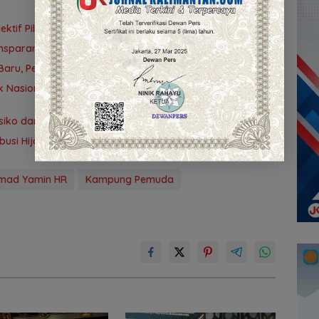
tif Pilih Travel Umrah
nsparansi
aru, Pemkot Siap Kawal hingga Jadi Perda
 Nasional ke-42 di Banjarmasin, Wali Kota Ajak
ko dan Pengendalian Gratifikasi Cegah Korupsi
ribusi Hijaukan Tahura Sultan Adam
mad Yamin HR
Kampung Pemuda