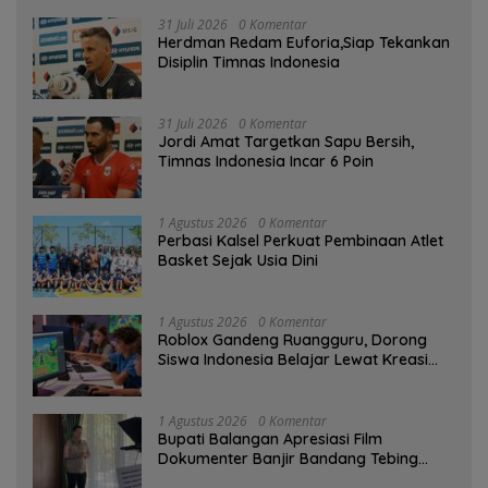
31 Juli 2026
0 Komentar
Herdman Redam Euforia,Siap Tekankan
Disiplin Timnas Indonesia
31 Juli 2026
0 Komentar
Jordi Amat Targetkan Sapu Bersih,
Timnas Indonesia Incar 6 Poin
1 Agustus 2026
0 Komentar
Perbasi Kalsel Perkuat Pembinaan Atlet
Basket Sejak Usia Dini
1 Agustus 2026
0 Komentar
Roblox Gandeng Ruangguru, Dorong
Siswa Indonesia Belajar Lewat Kreasi
Digital
1 Agustus 2026
0 Komentar
Bupati Balangan Apresiasi Film
Dokumenter Banjir Bandang Tebing
Tinggi sebagai Media Edukasi