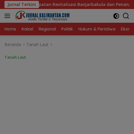
Langsung
vitalisasi Banjarbakula dan Penanganan Sungai Batola
Jurnal Terkini
P
ke
konten
Home
Kalsel
Regional
Politik
Hukum & Peristiwa
Ekonom
Beranda
Tanah Laut
Tanah Laut