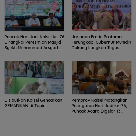
Puncak Hari Jadi Kalsel ke-76
Jaringan Fredy Pratama
Dirangkai Peresmian Masjid
Terungkap, Gubernur Muhidin
Syekh Muhammad Arsyad Al
Dukung Langkah Tegas
Banjari
Polda Kalsel
Dislautkan Kalsel Gencarkan
Pemprov Kalsel Matangkan
GEMARIKAN di Tapin
Peringatan Hari Jadi ke-76,
Puncak Acara Digelar 13
Agustus di Banjarbaru