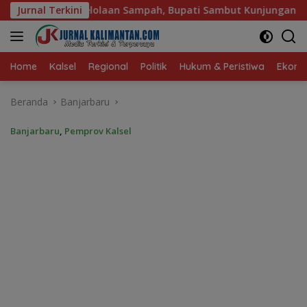
Langsung
 Bupati Sambut Kunjungan Istri Menteri LH
Jurnal Terkini
Sambut Ket
ke
konten
Home
Kalsel
Regional
Politik
Hukum & Peristiwa
Ekonom
Beranda
Banjarbaru
Banjarbaru
,
Pemprov Kalsel