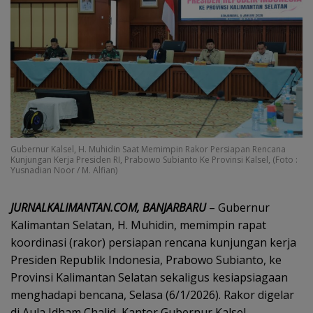
Gubernur Kalsel, H. Muhidin Saat Memimpin Rakor Persiapan Rencana
Kunjungan Kerja Presiden RI, Prabowo Subianto Ke Provinsi Kalsel, (Foto :
Yusnadian Noor / M. Alfian)
JURNALKALIMANTAN.COM, BANJARBARU
– Gubernur
Kalimantan Selatan, H. Muhidin, memimpin rapat
koordinasi (rakor) persiapan rencana kunjungan kerja
Presiden Republik Indonesia, Prabowo Subianto, ke
Provinsi Kalimantan Selatan sekaligus kesiapsiagaan
menghadapi bencana, Selasa (6/1/2026). Rakor digelar
di Aula Idham Chalid, Kantor Gubernur Kalsel,