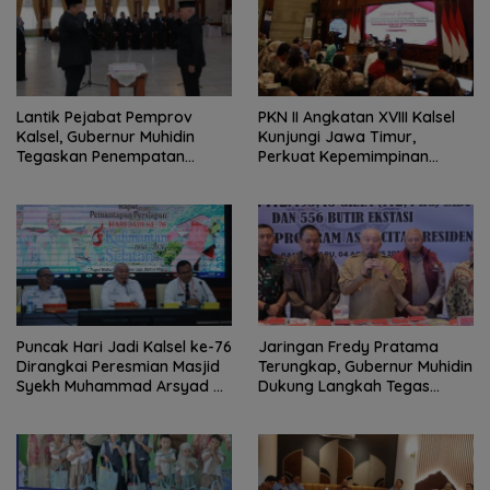
Lantik Pejabat Pemprov
PKN II Angkatan XVIII Kalsel
Kalsel, Gubernur Muhidin
Kunjungi Jawa Timur,
Tegaskan Penempatan
Perkuat Kepemimpinan
Berbasis Talenta
Adaptif
Puncak Hari Jadi Kalsel ke-76
Jaringan Fredy Pratama
Dirangkai Peresmian Masjid
Terungkap, Gubernur Muhidin
Syekh Muhammad Arsyad Al
Dukung Langkah Tegas
Banjari
Polda Kalsel