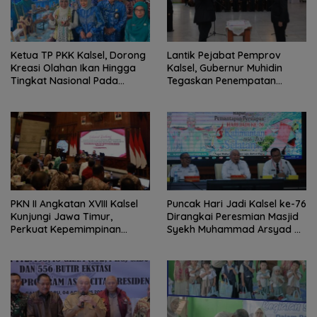
Ketua TP PKK Kalsel, Dorong
Lantik Pejabat Pemprov
Kreasi Olahan Ikan Hingga
Kalsel, Gubernur Muhidin
Tingkat Nasional Pada
Tegaskan Penempatan
Lomba Masak Serba Ikan
Berbasis Talenta
PKN II Angkatan XVIII Kalsel
Puncak Hari Jadi Kalsel ke-76
Kunjungi Jawa Timur,
Dirangkai Peresmian Masjid
Perkuat Kepemimpinan
Syekh Muhammad Arsyad Al
Adaptif
Banjari