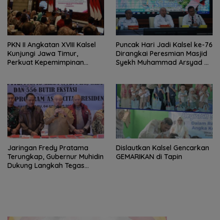
PKN II Angkatan XVIII Kalsel
Puncak Hari Jadi Kalsel ke-76
Kunjungi Jawa Timur,
Dirangkai Peresmian Masjid
Perkuat Kepemimpinan
Syekh Muhammad Arsyad Al
Adaptif
Banjari
Jaringan Fredy Pratama
Dislautkan Kalsel Gencarkan
Terungkap, Gubernur Muhidin
GEMARIKAN di Tapin
Dukung Langkah Tegas
Polda Kalsel