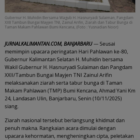
Gubernur H. Muhidin Bersama Wagub H. Hasnuryadi Sulaiman, Pangdam
XXII Tambun Bungai Mayjen TNI, Zainul Arifin, Ziarah dan Tabur Bunga di
Taman Makam Pahlawan Bumi Kencana, (Foto : Yusnadian Noor)
JURNALKALIMANTAN.COM, BANJARBARU
— Seusai
memimpin upacara peringatan Hari Pahlawan ke-80,
Gubernur Kalimantan Selatan H. Muhidin bersama
Wakil Gubernur H. Hasnuryadi Sulaiman dan Pangdam
XXII/Tambun Bungai Mayjen TNI Zainul Arifin
melaksanakan ziarah serta tabur bunga di Taman
Makam Pahlawan (TMP) Bumi Kencana, Ahmad Yani Km
24, Landasan Ulin, Banjarbaru, Senin (10/11/2025)
siang.
Ziarah nasional tersebut berlangsung khidmat dan
penuh makna. Rangkaian acara dimulai dengan
upacara kehormatan, mengheningkan cipta, peletakan