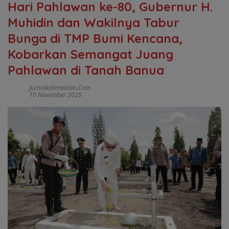
Hari Pahlawan ke-80, Gubernur H.
Muhidin dan Wakilnya Tabur
Bunga di TMP Bumi Kencana,
Kobarkan Semangat Juang
Pahlawan di Tanah Banua
Jurnalkalimantan.com
10 November 2025