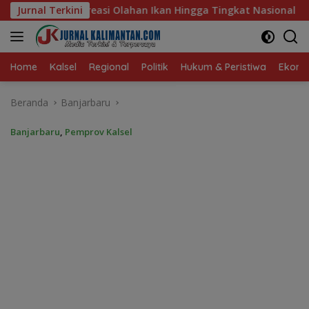
Langsung
kan Hingga Tingkat Nasional Pada Lomba Masak Serba Ikan
Jurnal Terkini
ke
konten
Home
Kalsel
Regional
Politik
Hukum & Peristiwa
Ekonom
Beranda
Banjarbaru
Banjarbaru
,
Pemprov Kalsel