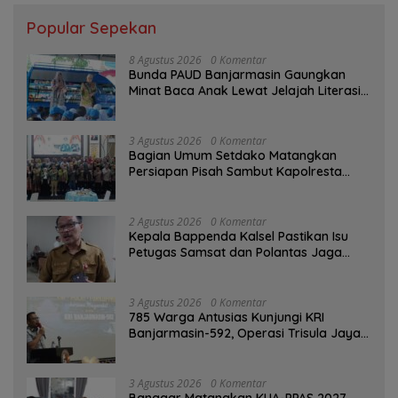
Popular Sepekan
8 Agustus 2026
0 Komentar
Bunda PAUD Banjarmasin Gaungkan
Minat Baca Anak Lewat Jelajah Literasi
di Taman Jahri Saleh
3 Agustus 2026
0 Komentar
Bagian Umum Setdako Matangkan
Persiapan Pisah Sambut Kapolresta
Banjarmasin
2 Agustus 2026
0 Komentar
Kepala Bappenda Kalsel Pastikan Isu
Petugas Samsat dan Polantas Jaga
SPBU Mulai 1 Agustus Adalah Hoaks
3 Agustus 2026
0 Komentar
785 Warga Antusias Kunjungi KRI
Banjarmasin-592, Operasi Trisula Jaya
Tinggalkan Kesan di Kotabaru
3 Agustus 2026
0 Komentar
‎Banggar Matangkan KUA-PPAS 2027,