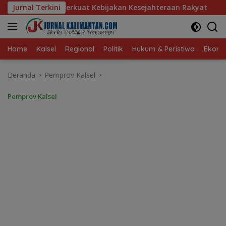
Langsung
ebijakan Kesejahteraan Rakyat
Jurnal Terkini
Baru 10 Persen, Aktivas
ke
konten
Home
Kalsel
Regional
Politik
Hukum & Peristiwa
Ekonom
Beranda
Pemprov Kalsel
Pemprov Kalsel