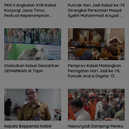
PKN II Angkatan XVIII Kalsel
Puncak Hari Jadi Kalsel ke-76
Kunjungi Jawa Timur,
Dirangkai Peresmian Masjid
Perkuat Kepemimpinan
Syekh Muhammad Arsyad Al
Adaptif
Banjari
Dislautkan Kalsel Gencarkan
Pemprov Kalsel Matangkan
GEMARIKAN di Tapin
Peringatan Hari Jadi ke-76,
Puncak Acara Digelar 13
Agustus di Banjarbaru
Kepala Bappenda Kalsel
Hasnuryadi Dampingi Menko