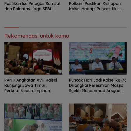
Pastikan Isu Petugas Samsat
Polkam Pastikan Kesiapan
dan Polantas Jaga SPBU
Kalsel Hadapi Puncak Musim
Mulai 1 Agustus Adalah Hoaks
Kemarau
Rekomendasi untuk kamu
PKN II Angkatan XVIII Kalsel
Puncak Hari Jadi Kalsel ke-76
Kunjungi Jawa Timur,
Dirangkai Peresmian Masjid
Perkuat Kepemimpinan
Syekh Muhammad Arsyad Al
Adaptif
Banjari