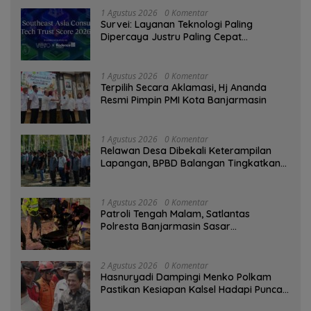
1 Agustus 2026
0 Komentar
Survei: Layanan Teknologi Paling
Dipercaya Justru Paling Cepat
Ditinggalkan Saat Bermasalah
1 Agustus 2026
0 Komentar
‎Terpilih Secara Aklamasi, Hj Ananda
Resmi Pimpin PMI Kota Banjarmasin
1 Agustus 2026
0 Komentar
Relawan Desa Dibekali Keterampilan
Lapangan, BPBD Balangan Tingkatkan
Kesiapsiagaan Bencana
1 Agustus 2026
0 Komentar
Patroli Tengah Malam, Satlantas
Polresta Banjarmasin Sasar
Pelanggaran dan Balap Liar
2 Agustus 2026
0 Komentar
Hasnuryadi Dampingi Menko Polkam
Pastikan Kesiapan Kalsel Hadapi Puncak
Musim Kemarau