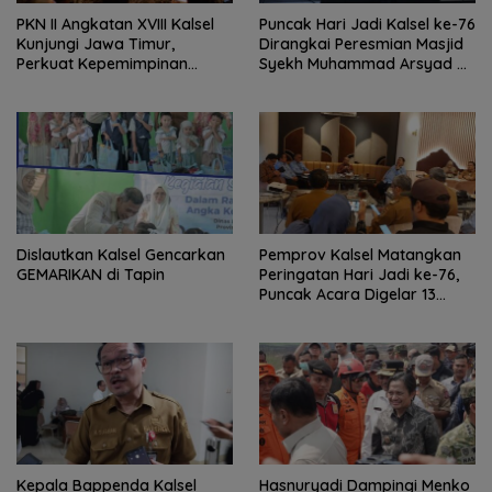
PKN II Angkatan XVIII Kalsel
Puncak Hari Jadi Kalsel ke-76
Kunjungi Jawa Timur,
Dirangkai Peresmian Masjid
Perkuat Kepemimpinan
Syekh Muhammad Arsyad Al
Adaptif
Banjari
Dislautkan Kalsel Gencarkan
Pemprov Kalsel Matangkan
GEMARIKAN di Tapin
Peringatan Hari Jadi ke-76,
Puncak Acara Digelar 13
Agustus di Banjarbaru
Kepala Bappenda Kalsel
Hasnuryadi Dampingi Menko