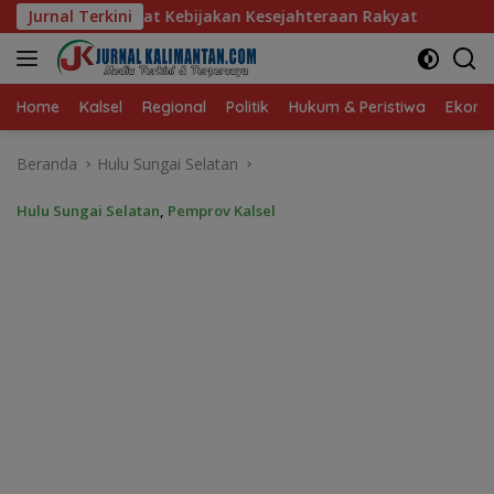
Langsung
kan Kesejahteraan Rakyat
Jurnal Terkini
Baru 10 Persen, Aktivasi IKD
ke
konten
Home
Kalsel
Regional
Politik
Hukum & Peristiwa
Ekonom
Beranda
Hulu Sungai Selatan
Hulu Sungai Selatan
,
Pemprov Kalsel