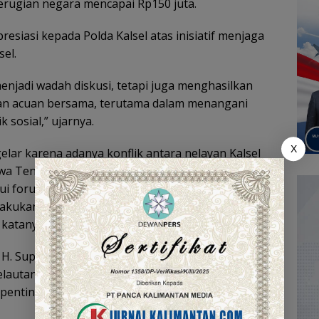
kerugian negara mencapai Rp150 juta.
siasi kepada Polda Kalsel atas inisiatif menjaga
sel.
enjadi wadah diskusi, tetapi juga menghasilkan
kan acuan bersama, terutama dalam menangani
 sosial,” ujarnya.
X
elar karena adanya konflik antara nelayan Kalsel
awa Tengah terkait metode penangkapan, wilayah
lui forum ini, kami ingin menghadirkan titik temu
akukan secara adil, berkelanjutan, dan mampu
 katanya.
l H. Supian HK, perwakilan Kakor Polairud
autan dan Perikanan dari Jatim, Jateng, dan Kalsel,
entingan terkait lainnya.