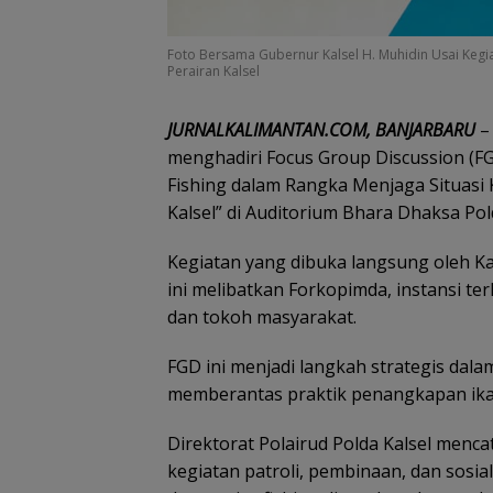
Foto Bersama Gubernur Kalsel H. Muhidin Usai Keg
Perairan Kalsel
JURNALKALIMANTAN.COM, BANJARBARU
–
menghadiri Focus Group Discussion (F
Fishing dalam Rangka Menjaga Situasi 
Kalsel” di Auditorium Bhara Dhaksa Pold
Kegiatan yang dibuka langsung oleh K
ini melibatkan Forkopimda, instansi ter
dan tokoh masyarakat.
FGD ini menjadi langkah strategis dal
memberantas praktik penangkapan ikan m
Direktorat Polairud Polda Kalsel mencat
kegiatan patroli, pembinaan, dan sosial