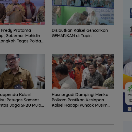
 Fredy Pratama
Dislautkan Kalsel Gencarkan
p, Gubernur Muhidin
GEMARIKAN di Tapin
Langkah Tegas Polda
appenda Kalsel
Hasnuryadi Dampingi Menko
 Isu Petugas Samsat
Polkam Pastikan Kesiapan
ntas Jaga SPBU Mulai
Kalsel Hadapi Puncak Musim
s Adalah Hoaks
Kemarau