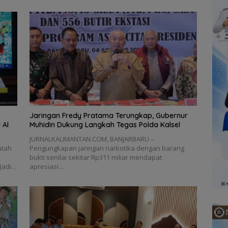
Jaringan Fredy Pratama Terungkap, Gubernur
 Al
Muhidin Dukung Langkah Tegas Polda Kalsel
JURNALKALIMANTAN.COM, BANJARBARU –
ntah
Pengungkapan jaringan narkotika dengan barang
n
bukti senilai sekitar Rp311 miliar mendapat
 Jadi…
apresiasi…