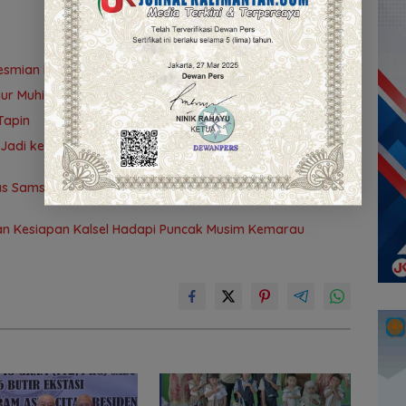
eresmian Masjid Syekh Muhammad Arsyad Al Banjari
ur Muhidin Dukung Langkah Tegas Polda Kalsel
Tapin
adi ke-76, Puncak Acara Digelar 13 Agustus di
as Samsat dan Polantas Jaga SPBU Mulai 1 Agustus
an Kesiapan Kalsel Hadapi Puncak Musim Kemarau