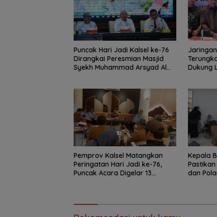
Puncak Hari Jadi Kalsel ke-76
Jaringan
Dirangkai Peresmian Masjid
Terungka
Syekh Muhammad Arsyad Al
Dukung 
Banjari
Kalsel
Pemprov Kalsel Matangkan
Kepala B
Peringatan Hari Jadi ke-76,
Pastikan
Puncak Acara Digelar 13
dan Pola
Agustus di Banjarbaru
1 Agustu