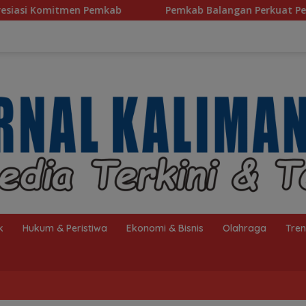
Pemkab Balangan Perkuat Pendidikan Pesantren, Progra
k
Hukum & Peristiwa
Ekonomi & Bisnis
Olahraga
Tre