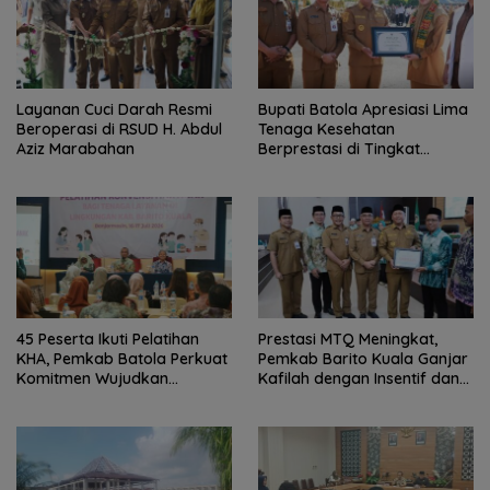
Layanan Cuci Darah Resmi
Bupati Batola Apresiasi Lima
Beroperasi di RSUD H. Abdul
Tenaga Kesehatan
Aziz Marabahan
Berprestasi di Tingkat
Provinsi
45 Peserta Ikuti Pelatihan
Prestasi MTQ Meningkat,
KHA, Pemkab Batola Perkuat
Pemkab Barito Kuala Ganjar
Komitmen Wujudkan
Kafilah dengan Insentif dan
Kabupaten Layak Anak
Bonus Umrah