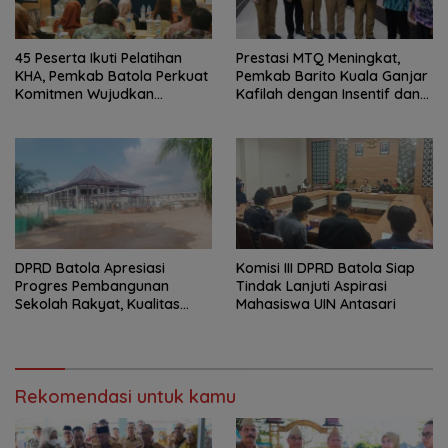
45 Peserta Ikuti Pelatihan
Prestasi MTQ Meningkat,
KHA, Pemkab Batola Perkuat
Pemkab Barito Kuala Ganjar
Komitmen Wujudkan
Kafilah dengan Insentif dan
Kabupaten Layak Anak
Bonus Umrah
DPRD Batola Apresiasi
Komisi III DPRD Batola Siap
Progres Pembangunan
Tindak Lanjuti Aspirasi
Sekolah Rakyat, Kualitas
Mahasiswa UIN Antasari
Pembangunan Harus Jadi
Prioritas
Rekomendasi untuk kamu