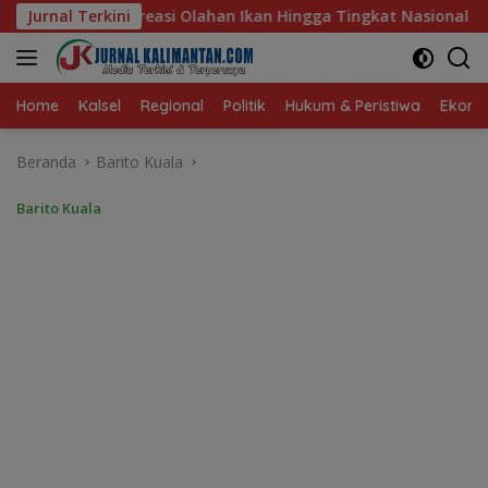
Langsung
Ikan Hingga Tingkat Nasional Pada Lomba Masak Serba Ikan
Jurnal Terkini
ke
konten
Home
Kalsel
Regional
Politik
Hukum & Peristiwa
Ekonom
Beranda
Barito Kuala
Barito Kuala