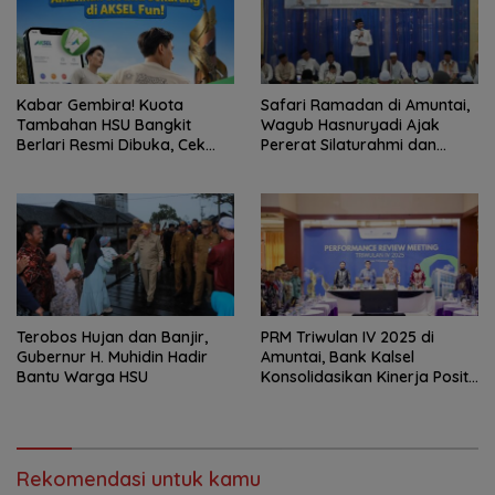
Kabar Gembira! Kuota
Safari Ramadan di Amuntai,
Tambahan HSU Bangkit
Wagub Hasnuryadi Ajak
Berlari Resmi Dibuka, Cek
Pererat Silaturahmi dan
Cara Daftarnya
Bangun Banua
Terobos Hujan dan Banjir,
PRM Triwulan IV 2025 di
Gubernur H. Muhidin Hadir
Amuntai, Bank Kalsel
Bantu Warga HSU
Konsolidasikan Kinerja Positif
dan Perkuat Fondasi
Pertumbuhan
Rekomendasi untuk kamu