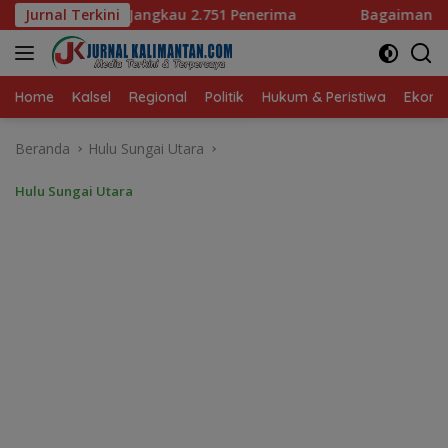
Langsung
51 Penerima
Jurnal Terkini
Bagaimana KIP Hadapi Deepfake dan Hoak
ke
konten
Home
Kalsel
Regional
Politik
Hukum & Peristiwa
Ekonom
Beranda
Hulu Sungai Utara
Hulu Sungai Utara