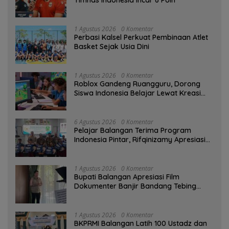
1 Agustus 2026
0 Komentar
Perbasi Kalsel Perkuat Pembinaan Atlet
Basket Sejak Usia Dini
1 Agustus 2026
0 Komentar
Roblox Gandeng Ruangguru, Dorong
Siswa Indonesia Belajar Lewat Kreasi
Digital
6 Agustus 2026
0 Komentar
Pelajar Balangan Terima Program
Indonesia Pintar, Rifqinizamy Apresiasi
Komitmen Pemkab
1 Agustus 2026
0 Komentar
Bupati Balangan Apresiasi Film
Dokumenter Banjir Bandang Tebing
Tinggi sebagai Media Edukasi
1 Agustus 2026
0 Komentar
BKPRMI Balangan Latih 100 Ustadz dan