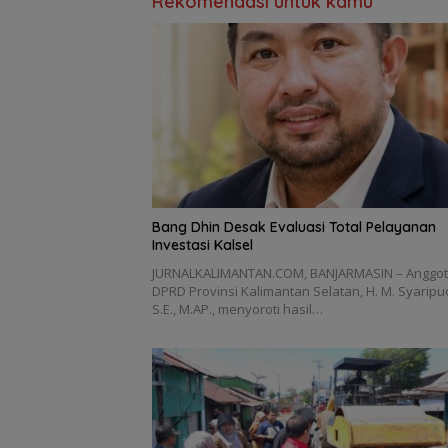
Rekomendasi untuk kamu
‎Bang Dhin Desak Evaluasi Total Pelayanan
Investasi Kalsel
JURNALKALIMANTAN.COM, ‎BANJARMASIN – Anggo
DPRD Provinsi Kalimantan Selatan, H. M. Syaripu
S.E., M.AP., menyoroti hasil…