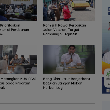
I Prioritaskan
Komisi III Kawal Perbaikan
uktur di Perubahan
Jalan Veteran, Target
26
Rampung 10 Agustus
r Matangkan KUA-PPAS
Bang Dhin: Jalur Banjarbaru–
okus pada Program
Batulicin Jangan Makan
pak
Korban Lagi