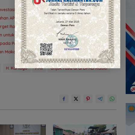
vestasi Kalsel
ubahan APBD 2026
Target Rampung 10 Agustus
n untuk Kemajuan Banua ‎
s pada Program Berdampak
gan Makan Korban Lagi
H. Kartoyo
PMII
Unjuk rasa di di DPRD Kalsel