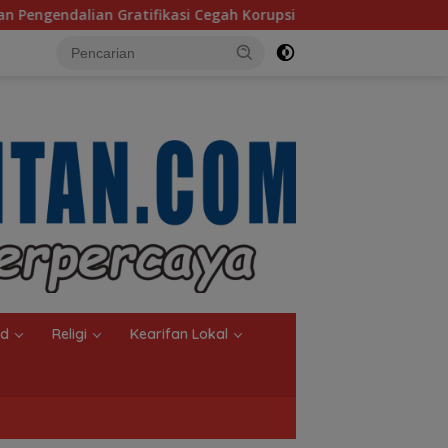
 Korupsi
Tampil Kompak dengan 10 Personel, Paduan S
nd
Religi
Kearifan Lokal