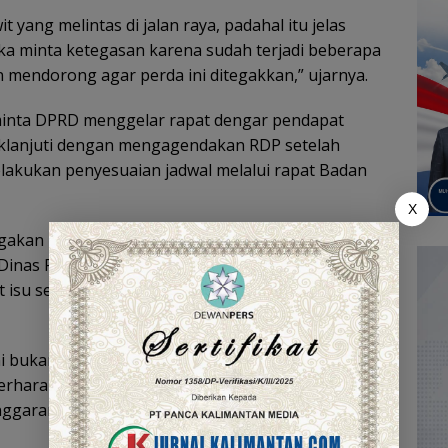
yang melintas di jalan raya, padahal itu jelas
ka minta ketegasan karena sudah terjadi beberapa
n mendorong agar perda ini ditegakkan,” ujarnya.
inta DPRD menggelar rapat dengar pendapat
klanjuti dengan mengagendakan RDP setelah
lakukan penyesuaian jadwal melalui rapat Badan
X
kan perda sebenarnya telah dilakukan
Dinas Perhubungan dan aparat penegak hukum
u serupa. “Penegakan ini, insya Allah, di tahun
i bukan hanya soal kepatuhan hukum, tetapi juga
berharap pemerintah daerah dan aparat segera
ggaran serupa tidak terus berulang.(YUN)