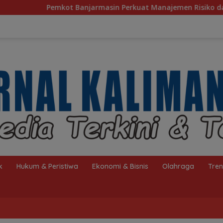
Perkuat Manajemen Risiko dan Pengendalian Gratifikasi Cegah
k
Hukum & Peristiwa
Ekonomi & Bisnis
Olahraga
Tre