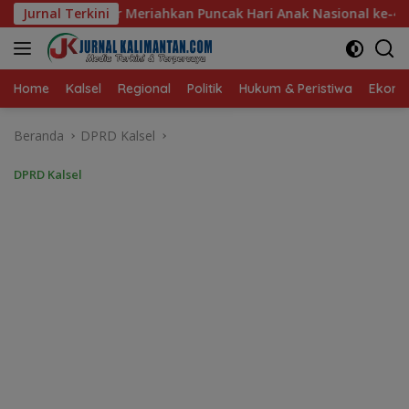
Langsung
k Hari Anak Nasional ke-42 di Banjarmasin, Wali Kota Ajak Wu
Jurnal Terkini
ke
konten
Home
Kalsel
Regional
Politik
Hukum & Peristiwa
Ekonom
Beranda
DPRD Kalsel
DPRD Kalsel