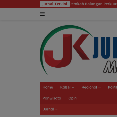
Langsung
Pemkab Balangan Perkuat Pendidikan Pesantren, Progra
Jurnal Terkini
ke
konten
Home
Kalsel
Regional
Politi
Pariwisata
Opini
Jurnal