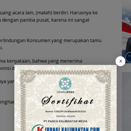
ng acara lain, (malah) berdiri. Harusnya ke
 dengan panitia pusat, karena ini sangat
Perlindungan Konsumen yang merupakan tamu
i.
rima kenyataan, bahwa yang menerima
X
vinsi dan pemerintah
kabupaten/kota
.
nya yang lebih banyak turun tangan saat
penghargaan. Kecewa saya,” pungkasnya.