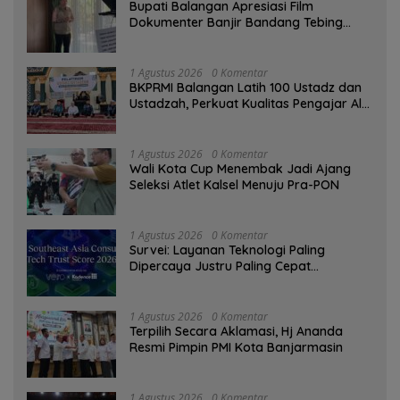
Bupati Balangan Apresiasi Film
Dokumenter Banjir Bandang Tebing
Tinggi sebagai Media Edukasi
1 Agustus 2026
0 Komentar
BKPRMI Balangan Latih 100 Ustadz dan
Ustadzah, Perkuat Kualitas Pengajar Al-
Qur’an
1 Agustus 2026
0 Komentar
Wali Kota Cup Menembak Jadi Ajang
Seleksi Atlet Kalsel Menuju Pra-PON
1 Agustus 2026
0 Komentar
Survei: Layanan Teknologi Paling
Dipercaya Justru Paling Cepat
Ditinggalkan Saat Bermasalah
1 Agustus 2026
0 Komentar
‎Terpilih Secara Aklamasi, Hj Ananda
Resmi Pimpin PMI Kota Banjarmasin
1 Agustus 2026
0 Komentar