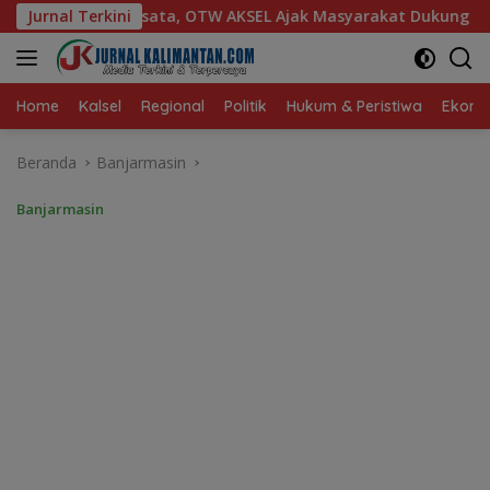
Langsung
AKSEL Ajak Masyarakat Dukung Produk Lokal Tabalong
Jurnal Terkini
ke
konten
Home
Kalsel
Regional
Politik
Hukum & Peristiwa
Ekonom
Beranda
Banjarmasin
Banjarmasin