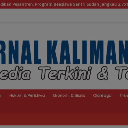
iswa Santri Sudah Jangkau 2.751 Penerima
Bagaimana 
k
Hukum & Peristiwa
Ekonomi & Bisnis
Olahraga
Tre