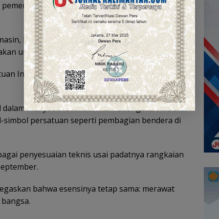
a pemerintah harus memberi pelayanan terbaik dan
masin, Dr. Lukman Fadlun, menambahkan bahwa
akan untuk tidak melupakan fondasi bangsa.
satuan Indonesia di tengah keberagaman agama dan
dalam menyosialisasikan nilai kebangsaan melalui
-simbol persatuan seperti pembagian bendera di
ebagai penyesuaian teknis usai padatnya rangkaian
September.
egaskan bahwa esensinya tetap sama: merawat
 bangsa.