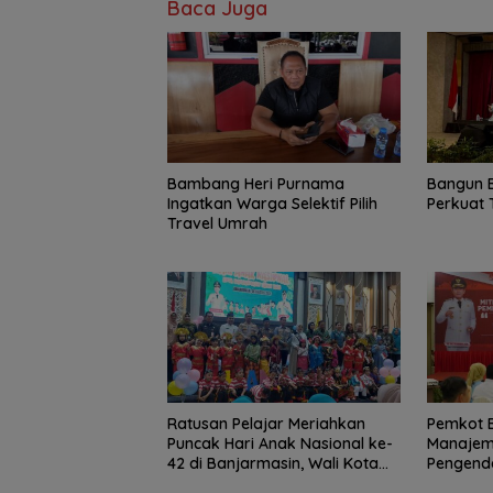
Baca Juga
Bambang Heri Purnama
Bangun 
Ingatkan Warga Selektif Pilih
Perkuat 
Travel Umrah
Ratusan Pelajar Meriahkan
Pemkot 
Puncak Hari Anak Nasional ke-
Manajem
42 di Banjarmasin, Wali Kota
Pengenda
Ajak Wujudkan Generasi Emas
Korupsi