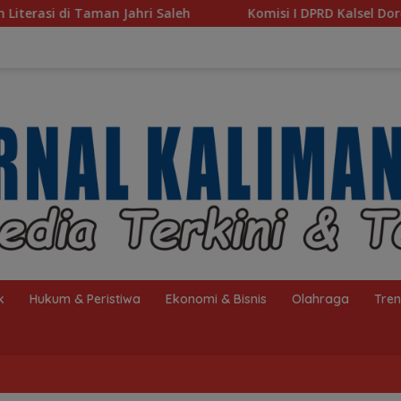
Komisi I DPRD Kalsel Dorong Pembenahan AMKS Hasan
k
Hukum & Peristiwa
Ekonomi & Bisnis
Olahraga
Tre