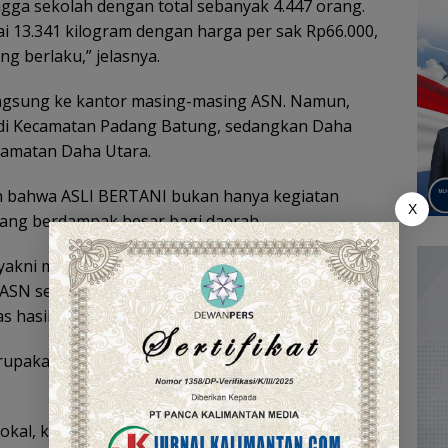
gga sekolah dengan total sebanyak 4.447 orang.
i 13.341 kilogram dengan harga per sak Rp66.000,
g berlaku,” jelasnya.
langsung ke kantor masing-masing ASN. Namun,
di Kecamatan Padang Batung, sedangkan Daha
camatan Daha Utara.
n bahwa ASLI BERTANI bukan hanya kegiatan
X
yang berdampak besar bagi daerah.
s, yakni memberikan kepastian pasar dan harga yang
 ASN sebagai pembeli, petani akan lebih termotivasi
s hasil pertaniannya,” ujarnya.
rupakan langkah penting untuk memperkuat
okal, kita memperkokoh ketahanan pangan di HSS.