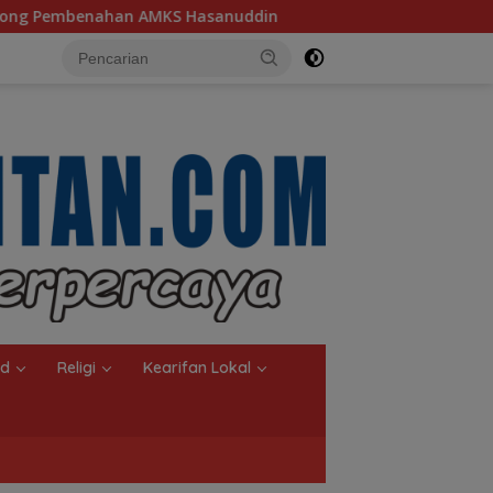
uddin
Ketua TP PKK Kalsel, Dorong Kreasi Olahan Ikan
nd
Religi
Kearifan Lokal