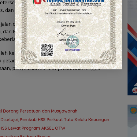
etersediaan, tetapi juga memastikan masyarakat
, dan terjangkau,” tegasnya.
ejalan dengan visi pembangunan HSS yang
i, dan Berteknologi (SEMANGAT), serta menjadi
 keberlanjutan pertanian dan pangan.
oleh kebersamaan kita. ASN diharapkan menjadi
a petani menjaga mutu produksi. Pemerintah
naan, penyediaan sarana-prasarana, hingga
lsel Dorong Persatuan dan Musyawarah
isetujui, Pemkab HSS Perkuat Tata Kelola Keuangan
r HSS Lewat Program AKSEL OTW
Lestarikan Budaya Banjar