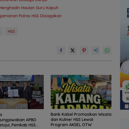
Menghadiri Haulan Guru Kapuh
ngamanan Polres HSS Disiagakan
i
HSS
Bank Kalsel Promosikan Wisata
a
dan Kuliner HSS Lewat
gungjawaban APBD
Program AKSEL OTW
etujui, Pemkab HSS