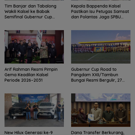
Tim Banjar dan Tabalong
Kepala Bappenda Kalsel
Wakili Kalsel ke Babak
Pastikan Isu Petugas Samsat
Semifinal Gubernur Cup
dan Polantas Jaga SPBU
Road to Pangdam
Mulai 1 Agustus Adalah Hoaks
XXII/Tambun Bungai
Arif Rahman Resmi Pimpin
Gubernur Cup Road to
Gema Keadilan Kalsel
Pangdam XXII/Tambun
Periode 2026–2031
Bungai Resmi Bergulir, 27
Tim Kalsel-Kalteng Berebut
Gelar
New Hilux Generasi ke-9
Dana Transfer Berkurang,