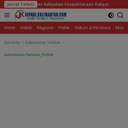
Langsung
akan Kesejahteraan Rakyat
Jurnal Terkini
Baru 10 Persen, Aktivasi IK
ke
konten
Home
Kalsel
Regional
Politik
Hukum & Peristiwa
Ekonom
Beranda
Kalimantan Selatan
Kalimantan Selatan
,
Politik