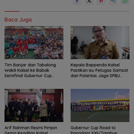
Baca Juga
Tim Banjar dan Tabalong
Kepala Bappenda Kalsel
Wakili Kalsel ke Babak
Pastikan Isu Petugas Samsat
Semifinal Gubernur Cup
dan Polantas Jaga SPBU
Road to Pangdam
Mulai 1 Agustus Adalah Hoaks
XXII/Tambun Bungai
Arif Rahman Resmi Pimpin
Gubernur Cup Road to
Gema Keadilan Kalsel
Pangdam XXII/Tambun