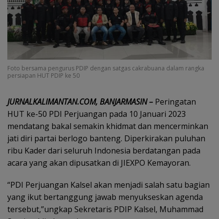
Foto bersama pengurus PDIP dengan satgas cakrabuana dalam rangka
persiapan HUT PDIP ke 50
JURNALKALIMANTAN.COM, BANJARMASIN –
Peringatan
HUT ke-50 PDI Perjuangan pada 10 Januari 2023
mendatang bakal semakin khidmat dan mencerminkan
jati diri partai berlogo banteng. Diperkirakan puluhan
ribu Kader dari seluruh Indonesia berdatangan pada
acara yang akan dipusatkan di JIEXPO Kemayoran.
“PDI Perjuangan Kalsel akan menjadi salah satu bagian
yang ikut bertanggung jawab menyukseskan agenda
tersebut,”ungkap Sekretaris PDIP Kalsel, Muhammad