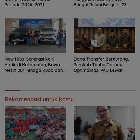
Periode 2026–2031
Bungai Resmi Bergulir, 27
Tim Kalsel-Kalteng Berebut
Gelar
New Hilux Generasi ke-9
Dana Transfer Berkurang,
Hadir di Kalimantan, Bawa
Pemkab Tanbu Dorong
Mesin 201 Tenaga Kuda dan
Optimalisasi PAD Lewat
Teknologi Lebih Canggih
Perubahan Perda Pajak dan
Retribusi
Rekomendasi untuk kamu