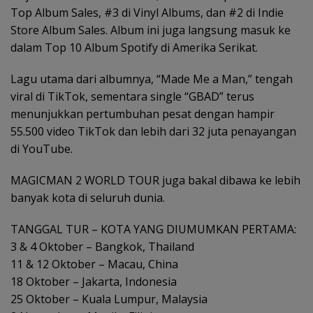
Top Album Sales, #3 di Vinyl Albums, dan #2 di Indie
Store Album Sales. Album ini juga langsung masuk ke
dalam Top 10 Album Spotify di Amerika Serikat.
Lagu utama dari albumnya, “Made Me a Man,” tengah
viral di TikTok, sementara single “GBAD” terus
menunjukkan pertumbuhan pesat dengan hampir
55.500 video TikTok dan lebih dari 32 juta penayangan
di YouTube.
MAGICMAN 2 WORLD TOUR juga bakal dibawa ke lebih
banyak kota di seluruh dunia.
TANGGAL TUR – KOTA YANG DIUMUMKAN PERTAMA:
3 & 4 Oktober – Bangkok, Thailand
11 & 12 Oktober – Macau, China
18 Oktober – Jakarta, Indonesia
25 Oktober – Kuala Lumpur, Malaysia