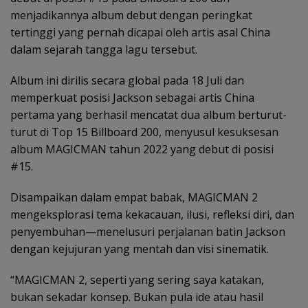
menjadikannya album debut dengan peringkat
tertinggi yang pernah dicapai oleh artis asal China
dalam sejarah tangga lagu tersebut.
Album ini dirilis secara global pada 18 Juli dan
memperkuat posisi Jackson sebagai artis China
pertama yang berhasil mencatat dua album berturut-
turut di Top 15 Billboard 200, menyusul kesuksesan
album MAGICMAN tahun 2022 yang debut di posisi
#15.
Disampaikan dalam empat babak, MAGICMAN 2
mengeksplorasi tema kekacauan, ilusi, refleksi diri, dan
penyembuhan—menelusuri perjalanan batin Jackson
dengan kejujuran yang mentah dan visi sinematik.
“MAGICMAN 2, seperti yang sering saya katakan,
bukan sekadar konsep. Bukan pula ide atau hasil