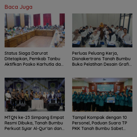
Baca Juga
Status Siaga Darurat
Perluas Peluang Kerja,
Ditetapkan, Pemkab Tanbu
Disnakertrans Tanah Bumbu
Aktifkan Posko Karhutla dan
Buka Pelatihan Desain Grafis
Kekeringan
dan Barbershop
MTQN ke-23 Simpang Empat
Tampil Kompak dengan 10
Resmi Dibuka, Tanah Bumbu
Personel, Paduan Suara TP
Perkuat Syiar Al-Qur’an dan
PKK Tanah Bumbu Sabet
Generasi Qurani
Juara II