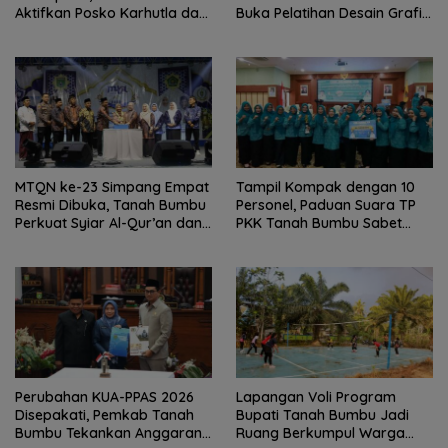
Aktifkan Posko Karhutla dan
Buka Pelatihan Desain Grafis
Kekeringan
dan Barbershop
MTQN ke-23 Simpang Empat
Tampil Kompak dengan 10
Resmi Dibuka, Tanah Bumbu
Personel, Paduan Suara TP
Perkuat Syiar Al-Qur’an dan
PKK Tanah Bumbu Sabet
Generasi Qurani
Juara II
Perubahan KUA-PPAS 2026
Lapangan Voli Program
Disepakati, Pemkab Tanah
Bupati Tanah Bumbu Jadi
Bumbu Tekankan Anggaran
Ruang Berkumpul Warga