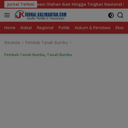
Langsung
Ikan Hingga Tingkat Nasional Pada Lomba Masak Serba Ikan
Jurnal Terkini
ke
konten
Home
Kalsel
Regional
Politik
Hukum & Peristiwa
Ekonom
Beranda
Pemkab Tanah Bumbu
Pemkab Tanah Bumbu
,
Tanah Bumbu