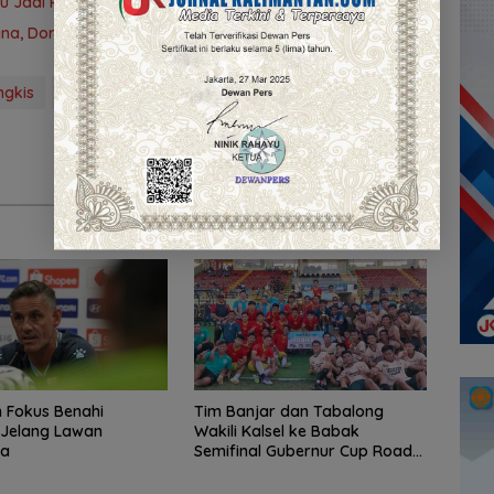
bu Jadi Ruang Berkumpul Warga Desa Madu Retno
a, Dorong Lahirnya Atlet Berprestasi
ngkis
olahraga
Thailand open
 Fokus Benahi
Tim Banjar dan Tabalong
g Jelang Lawan
Wakili Kalsel ke Babak
ra
Semifinal Gubernur Cup Road
to Pangdam XXII/Tambun
Bungai