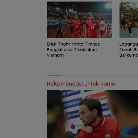
Erick Thohir Minta Timnas
Lapangan
Bangkit Usai Dikalahkan
Tanah B
Vietnam
Berkump
Retno
Rekomendasi untuk kamu