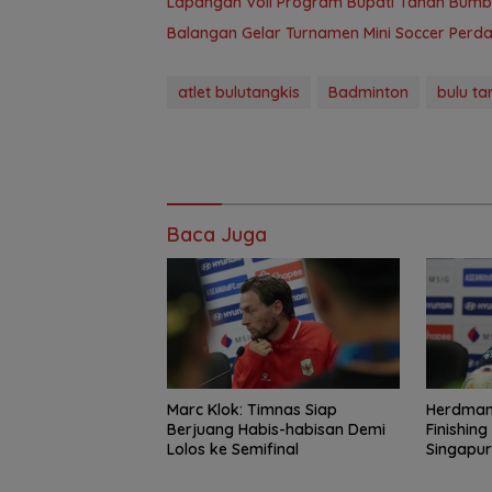
Lapangan Voli Program Bupati Tanah Bum
Balangan Gelar Turnamen Mini Soccer Perdan
atlet bulutangkis
Badminton
bulu ta
Baca Juga
Marc Klok: Timnas Siap
Herdman
Berjuang Habis-habisan Demi
Finishin
Lolos ke Semifinal
Singapu