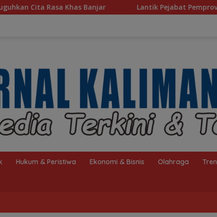
njar
Lantik Pejabat Pemprov Kalsel, Gubernur Muhidi
k
Hukum & Peristiwa
Ekonomi & Bisnis
Olahraga
Tre