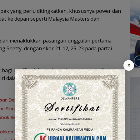
aspek yang perlu ditingkatkan, khususnya power dan
t ke depan seperti Malaysia Masters dan
etelah menaklukkan pasangan unggulan pertama
rag Shetty, dengan skor 21-12, 25-23 pada partai
X
bagi Leo/Daniel untuk menjaga tren positif
i dalam persaingan bulu tangkis level dunia. (Viz)
san Demi Lolos ke Semifinal
wan Singapura
 Babak Semifinal Gubernur Cup Road to Pangdam
alahkan Vietnam