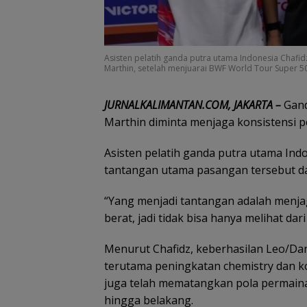
Asisten pelatih ganda putra utama Indonesia Chafi
Marthin, setelah menjuarai BWF World Tour Super 5
JURNALKALIMANTAN.COM, JAKARTA –
Gand
Marthin diminta menjaga konsistensi p
Asisten pelatih ganda putra utama Indo
tantangan utama pasangan tersebut d
“Yang menjadi tantangan adalah menjag
berat, jadi tidak bisa hanya melihat dari 
Menurut Chafidz, keberhasilan Leo/Dan
terutama peningkatan chemistry dan komu
juga telah mematangkan pola permaina
hingga belakang.