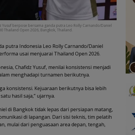
dz Yusuf berpose bersama ganda putra Leo Rolly Carnando/Daniel
00 Thailand Open 2026, Bangkok, Thailand.
a putra Indonesia Leo Rolly Carnando/Daniel
erforma usai menjuarai Thailand Open 2026.
nesia, Chafidz Yusuf, menilai konsistensi menjadi
alam menghadapi turnamen berikutnya.
a konsistensi. Kejuaraan berikutnya bisa lebih
satu hasil saja,” ujarnya.
iel di Bangkok tidak lepas dari persiapan matang,
nikasi di lapangan. Dari sisi teknis, tim pelatih
n, mulai dari penguasaan area depan, tengah,