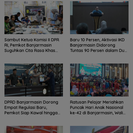
Sambut Ketua Komisi II DPR
Baru 10 Persen, Aktivasi IKD
RI, Pemkot Banjarmasin
Banjarmasin Didorong
Suguhkan Cita Rasa Khas
Tuntas 90 Persen dalam Dua
Banjar
Bulan
DPRD Banjarmasin Dorong
Ratusan Pelajar Meriahkan
Empat Regulasi Baru,
Puncak Hari Anak Nasional
Pemkot Siap Kawal hingga
ke-42 di Banjarmasin, Wali
Jadi Perda
Kota Ajak Wujudkan
Generasi Emas