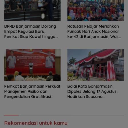
DPRD Banjarmasin Dorong
Ratusan Pelajar Meriahkan
Empat Regulasi Baru,
Puncak Hari Anak Nasional
Pemkot Siap Kawal hingga
ke-42 di Banjarmasin, Wali
Jadi Perda
Kota Ajak Wujudkan
Generasi Emas
Pemkot Banjarmasin Perkuat
Balai Kota Banjarmasin
Manajemen Risiko dan
Dipoles Jelang 17 Agustus,
Pengendalian Gratifikasi
Hadirkan Suasana
Cegah Korupsi
Nasionalisme
Rekomendasi untuk kamu