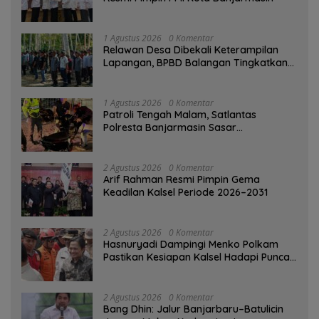
1 Agustus 2026
0 Komentar
Relawan Desa Dibekali Keterampilan
Lapangan, BPBD Balangan Tingkatkan
Kesiapsiagaan Bencana
1 Agustus 2026
0 Komentar
Patroli Tengah Malam, Satlantas
Polresta Banjarmasin Sasar
Pelanggaran dan Balap Liar
2 Agustus 2026
0 Komentar
Arif Rahman Resmi Pimpin Gema
Keadilan Kalsel Periode 2026–2031
2 Agustus 2026
0 Komentar
Hasnuryadi Dampingi Menko Polkam
Pastikan Kesiapan Kalsel Hadapi Puncak
Musim Kemarau
2 Agustus 2026
0 Komentar
Bang Dhin: Jalur Banjarbaru–Batulicin