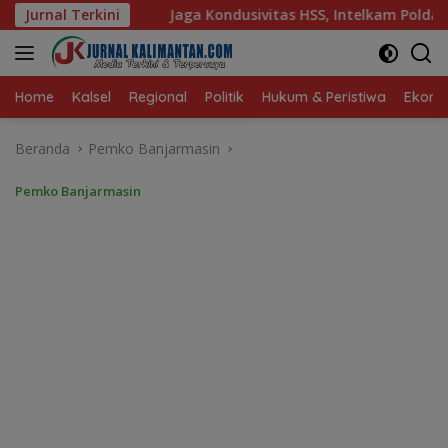
Langsung
ondusivitas HSS, Intelkam Polda Kalsel Dorong Persatuan dan 
Jurnal Terkini
ke
konten
Home
Kalsel
Regional
Politik
Hukum & Peristiwa
Ekonom
Beranda
Pemko Banjarmasin
Pemko Banjarmasin