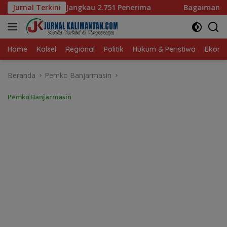
Langsung
1 Penerima
Jurnal Terkini
Bagaimana KIP Hadapi Deepfake dan Hoaks
ke
konten
Home
Kalsel
Regional
Politik
Hukum & Peristiwa
Ekonom
Beranda
Pemko Banjarmasin
Pemko Banjarmasin