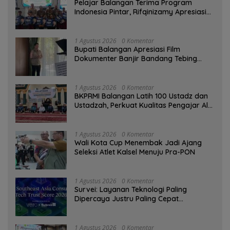
Pelajar Balangan Terima Program
Indonesia Pintar, Rifqinizamy Apresiasi
Komitmen Pemkab
1 Agustus 2026
0 Komentar
Bupati Balangan Apresiasi Film
Dokumenter Banjir Bandang Tebing
Tinggi sebagai Media Edukasi
1 Agustus 2026
0 Komentar
BKPRMI Balangan Latih 100 Ustadz dan
Ustadzah, Perkuat Kualitas Pengajar Al-
Qur’an
1 Agustus 2026
0 Komentar
Wali Kota Cup Menembak Jadi Ajang
Seleksi Atlet Kalsel Menuju Pra-PON
1 Agustus 2026
0 Komentar
Survei: Layanan Teknologi Paling
Dipercaya Justru Paling Cepat
Ditinggalkan Saat Bermasalah
1 Agustus 2026
0 Komentar