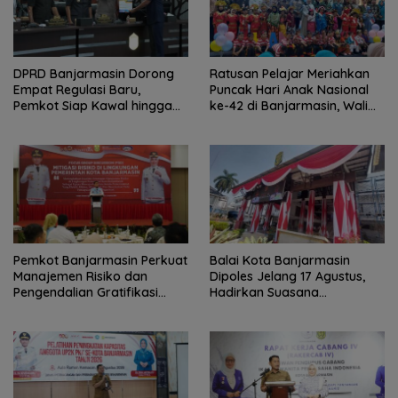
DPRD Banjarmasin Dorong
Ratusan Pelajar Meriahkan
Empat Regulasi Baru,
Puncak Hari Anak Nasional
Pemkot Siap Kawal hingga
ke-42 di Banjarmasin, Wali
Jadi Perda
Kota Ajak Wujudkan
Generasi Emas
Pemkot Banjarmasin Perkuat
Balai Kota Banjarmasin
Manajemen Risiko dan
Dipoles Jelang 17 Agustus,
Pengendalian Gratifikasi
Hadirkan Suasana
Cegah Korupsi
Nasionalisme