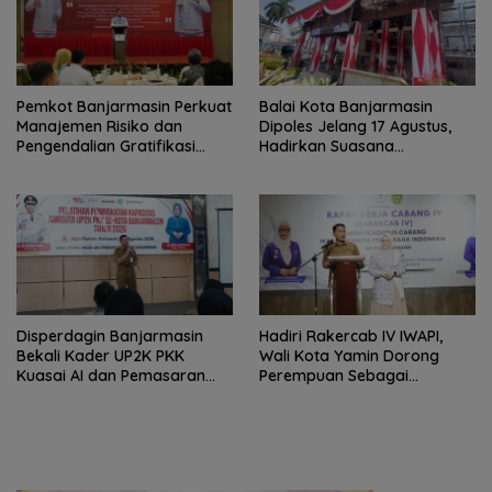
Pemkot Banjarmasin Perkuat
Balai Kota Banjarmasin
Manajemen Risiko dan
Dipoles Jelang 17 Agustus,
Pengendalian Gratifikasi
Hadirkan Suasana
Cegah Korupsi
Nasionalisme
Disperdagin Banjarmasin
Hadiri Rakercab IV IWAPI,
Bekali Kader UP2K PKK
Wali Kota Yamin Dorong
Kuasai AI dan Pemasaran
Perempuan Sebagai
Digital
Penggerak Ekonomi