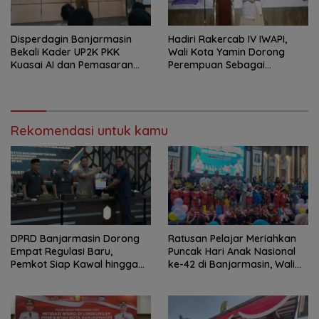
Disperdagin Banjarmasin
Hadiri Rakercab IV IWAPI,
Bekali Kader UP2K PKK
Wali Kota Yamin Dorong
Kuasai AI dan Pemasaran
Perempuan Sebagai
Digital
Penggerak Ekonomi
Rekomendasi untuk kamu
DPRD Banjarmasin Dorong
Ratusan Pelajar Meriahkan
Empat Regulasi Baru,
Puncak Hari Anak Nasional
Pemkot Siap Kawal hingga
ke-42 di Banjarmasin, Wali
Jadi Perda
Kota Ajak Wujudkan
Generasi Emas