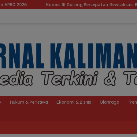
 III Dorong Percepatan Revitalisasi Banjarbakula dan Penangana
k
Hukum & Peristiwa
Ekonomi & Bisnis
Olahraga
Tre