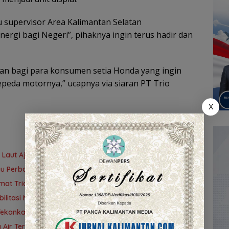
u supervisor Area Kalimantan Selatan
rgi bagi Negeri”, pihaknya ingin terus hadir dan
an bagi para konsumen setia Honda yang ingin
peda motornya,” ucapnya via siaran PT Trio
X
 Laut Ajak Generasi Muda Bijak Bermedia Sosial
jau Perbaikan PLTU Asam-Asam
at Trianto Minta Kontingen Tampil Percaya Diri
bilitasi Mangrove
ekankan ASN Harus Responsif dan Profesional
 Air Terjun Bajuin Tanah Laut