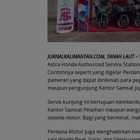
JURNALKALIMANTAN.COM, TANAH LAUT –
Astra Honda Authorized Service Statio
Contohnya seperti yang digelar Perd
pameran yang dapat dinikmati para peg
maupun pengunjung Kantor Samsat jug
Servis kunjung ini bertujuan memberi
Kantor Samsat Pelaihari maupun warga
sepeda motor. Bagi yang berminat, ma
Perdana Motor juga menghadirkan
boo
saja Honda Beat, Vario, dan Genio yang 