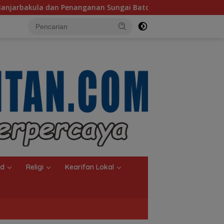
n Sungai Batola
Pemerintah Tegaskan Komitmen Menuju
nd
Religi
Kearifan Lokal