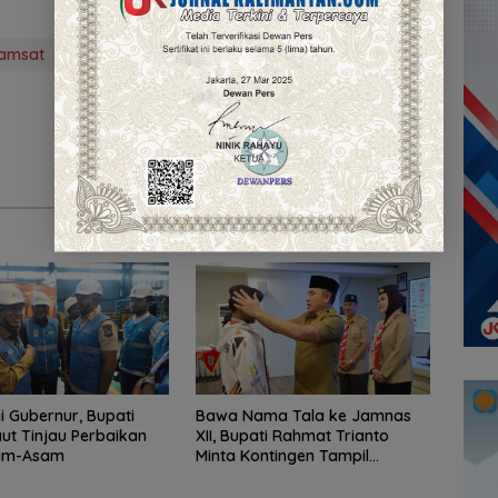
amsat
Semangat Sinergi bagi Negeri
 Gubernur, Bupati
Bawa Nama Tala ke Jamnas
ut Tinjau Perbaikan
XII, Bupati Rahmat Trianto
am-Asam
Minta Kontingen Tampil
Percaya Diri