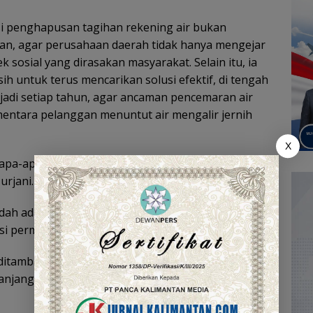
 penghapusan tagihan rekening air bukan
haan, agar perusahaan daerah tidak hanya mengejar
sosial yang dirasakan masyarakat. Selain itu, ia
untuk terus mencarikan solusi efektif, di tengah
jadi setiap tahun, agar ancaman pencemaran air
mentara pelanggan menuntut air mengalir jernih
X
 apa-apa, hanya bisa meratapi begitu sulitnya untuk
urjani.
dah ada solusi jangka pendek yang bisa dilakukan
 permasalahan ini.
s ditambah jika belum memenuhi permintaan
njang,” pungkasnya.