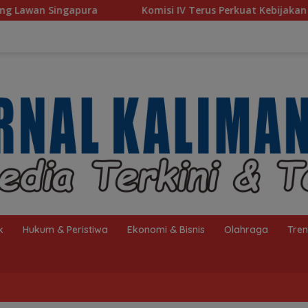
Komisi IV Terus Perkuat Kebijakan Kesejahteraan Rakyat
k
Hukum & Peristiwa
Ekonomi & Bisnis
Olahraga
Tre