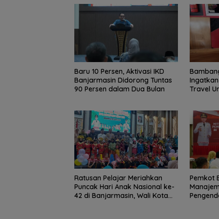
Baru 10 Persen, Aktivasi IKD
Bambang
Banjarmasin Didorong Tuntas
Ingatkan 
90 Persen dalam Dua Bulan
Travel 
Ratusan Pelajar Meriahkan
Pemkot 
Puncak Hari Anak Nasional ke-
Manajem
42 di Banjarmasin, Wali Kota
Pengenda
Ajak Wujudkan Generasi Emas
Korupsi