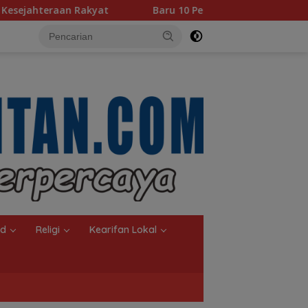
Baru 10 Persen, Aktivasi IKD Banjarmasin Didorong Tunta
nd
Religi
Kearifan Lokal