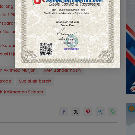
idorong Tuntas 90 Persen dalam Dua Bulan
tif Pilih Travel Umrah
nsparansi
 Nasional ke-42 di Banjarmasin, Wali Kota Ajak
ko dan Pengendalian Gratifikasi Cegah Korupsi
ribusi Hijaukan Tahura Sultan Adam
r. Akhmad Murjani
PAM Bandarmasih
eroda
Suplai air bersih
K Kalimantan Selatan