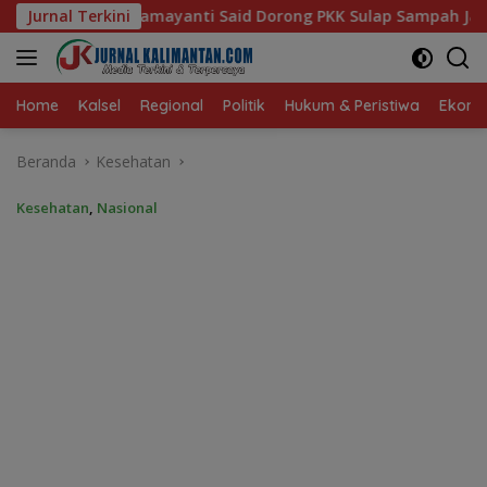
Langsung
d Dorong PKK Sulap Sampah Jadi Sumber Penghasilan
Jurnal Terkini
A
ke
konten
Home
Kalsel
Regional
Politik
Hukum & Peristiwa
Ekonom
Beranda
Kesehatan
Kesehatan
,
Nasional