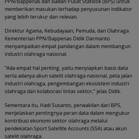
PPN/Bappenas dan Badan Pusat Statistik (BPS) untuk
memberikan masukan terhadap penyusunan indikator
yang lebih terukur dan relevan.
Direktur Agama, Kebudayaan, Pemuda, dan Olahraga
Kementerian PPN/Bappenas Didik Darmanto
menyampaikan empat pandangan dalam membangun
industri olahraga nasional.
“Ada empat hal penting, yaitu menyiapkan basis data
serta adanya akun satelit olahraga nasional, peta jalan
industri olahraga, pengembangan ekosistem industri
olahraga dan kolaborasi lintas sektor,” jelas Didik.
Sementara itu, Hadi Susanto, perwakilan dari BPS,
menjelaskan pentingnya peran data dalam mengukur
kontribusi ekonomi sektor olahraga melalui
pendekatan Sport Satellite Accounts (SSA) atau akun
satelit olahraga.