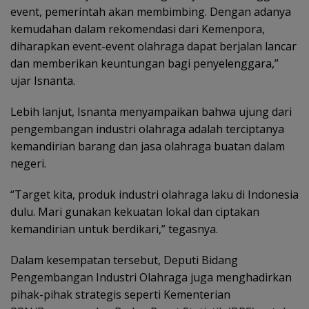
event, pemerintah akan membimbing. Dengan adanya
kemudahan dalam rekomendasi dari Kemenpora,
diharapkan event-event olahraga dapat berjalan lancar
dan memberikan keuntungan bagi penyelenggara,”
ujar Isnanta.
Lebih lanjut, Isnanta menyampaikan bahwa ujung dari
pengembangan industri olahraga adalah terciptanya
kemandirian barang dan jasa olahraga buatan dalam
negeri.
“Target kita, produk industri olahraga laku di Indonesia
dulu. Mari gunakan kekuatan lokal dan ciptakan
kemandirian untuk berdikari,” tegasnya.
Dalam kesempatan tersebut, Deputi Bidang
Pengembangan Industri Olahraga juga menghadirkan
pihak-pihak strategis seperti Kementerian