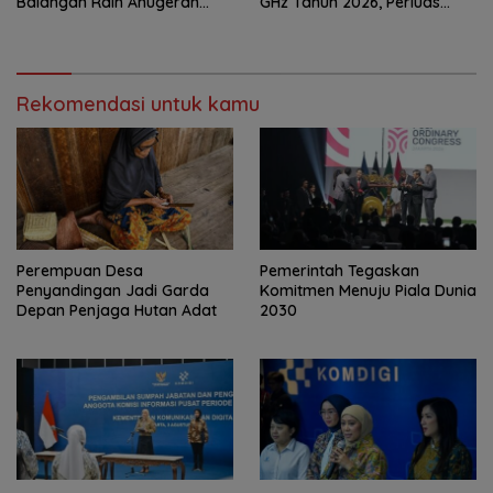
Balangan Raih Anugerah
GHz Tahun 2026, Perluas
PGM Award 2026
Internet hingga Pelosok
Rekomendasi untuk kamu
Perempuan Desa
Pemerintah Tegaskan
Penyandingan Jadi Garda
Komitmen Menuju Piala Dunia
Depan Penjaga Hutan Adat
2030