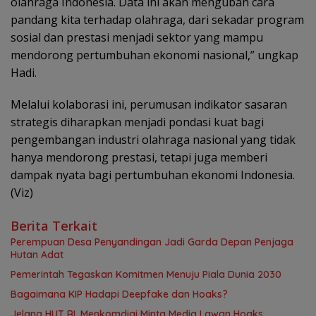
olahraga Indonesia. Data ini akan mengubah cara
pandang kita terhadap olahraga, dari sekadar program
sosial dan prestasi menjadi sektor yang mampu
mendorong pertumbuhan ekonomi nasional,” ungkap
Hadi.
Melalui kolaborasi ini, perumusan indikator sasaran
strategis diharapkan menjadi pondasi kuat bagi
pengembangan industri olahraga nasional yang tidak
hanya mendorong prestasi, tetapi juga memberi
dampak nyata bagi pertumbuhan ekonomi Indonesia.
(Viz)
Berita Terkait
Perempuan Desa Penyandingan Jadi Garda Depan Penjaga
Hutan Adat
Pemerintah Tegaskan Komitmen Menuju Piala Dunia 2030
Bagaimana KIP Hadapi Deepfake dan Hoaks?
Jelang HUT RI, Menkomdigi Minta Media Lawan Hoaks