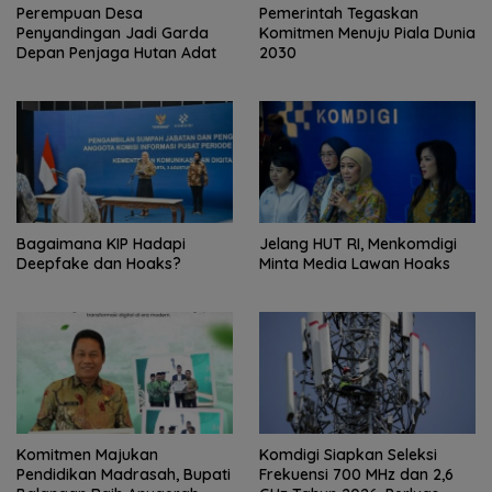
Perempuan Desa
Pemerintah Tegaskan
Penyandingan Jadi Garda
Komitmen Menuju Piala Dunia
Depan Penjaga Hutan Adat
2030
Bagaimana KIP Hadapi
Jelang HUT RI, Menkomdigi
Deepfake dan Hoaks?
Minta Media Lawan Hoaks
Komitmen Majukan
Komdigi Siapkan Seleksi
Pendidikan Madrasah, Bupati
Frekuensi 700 MHz dan 2,6