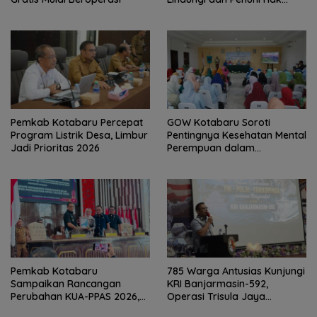
Anak
Pemkab Kotabaru Percepat
GOW Kotabaru Soroti
Program Listrik Desa, Limbur
Pentingnya Kesehatan Mental
Jadi Prioritas 2026
Perempuan dalam
Pertemuan Rutin
Pemkab Kotabaru
785 Warga Antusias Kunjungi
Sampaikan Rancangan
KRI Banjarmasin-592,
Perubahan KUA-PPAS 2026,
Operasi Trisula Jaya
PAD Diproyeksi Rp557,7 Miliar
Tinggalkan Kesan di