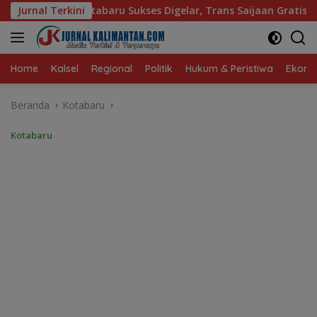
Langsung
s Digelar, Trans Saijaan Gratis Mulai Beroperasi
Jurnal Terkini
Bunda
ke
konten
Home
Kalsel
Regional
Politik
Hukum & Peristiwa
Ekonom
Beranda
Kotabaru
Kotabaru