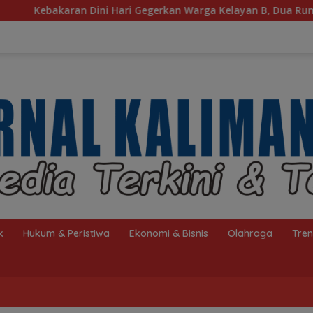
erkan Warga Kelayan B, Dua Rumah dan Bedakan Terbakar
k
Hukum & Peristiwa
Ekonomi & Bisnis
Olahraga
Tre