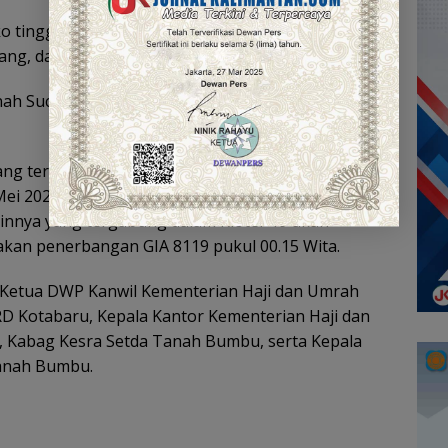
o tinggi (risti) berat tercatat sebanyak 131 orang,
rang, dan tidak risti sebanyak 95 jamaah.
Tanah Suci menggunakan penerbangan GIA 8113
yang tergabung dalam Kloter 17 sebanyak empat
Mei 2026 dengan penerbangan GIA 8117 pukul
ainnya yang tergabung dalam Kloter 19 akan
kan penerbangan GIA 8119 pukul 00.15 Wita.
, Ketua DWP Kanwil Kementerian Haji dan Umrah
RD Kotabaru, Kepala Kantor Kementerian Haji dan
 Kabag Kesra Setda Tanah Bumbu, serta Kepala
anah Bumbu.