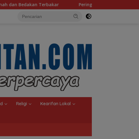
Peringati HAN 2026, Pemkab Kotabaru Perkuat Komitmen Li
nd
Religi
Kearifan Lokal