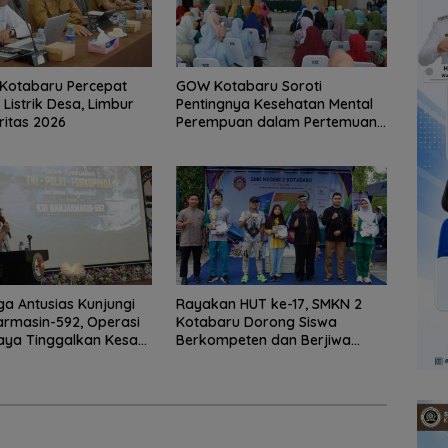
Kotabaru Percepat
GOW Kotabaru Soroti
Listrik Desa, Limbur
Pentingnya Kesehatan Mental
ritas 2026
Perempuan dalam Pertemuan
Rutin
a Antusias Kunjungi
Rayakan HUT ke-17, SMKN 2
armasin-592, Operasi
Kotabaru Dorong Siswa
Jaya Tinggalkan Kesan
Berkompeten dan Berjiwa
aru
Wirausaha