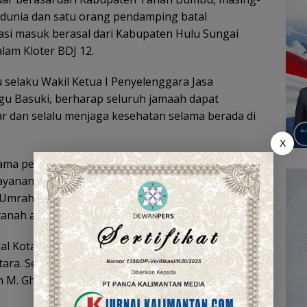
dunia dan satu orang pendamping batal
si masuk berasal dari Kabupaten Hulu Sungai
lam Kloter BDJ 12.
u selaku Wakil Ketua I Penyelenggara Jasa
gu Basuki, berharap seluruh jamaah dapat
r dan selalu menjaga kesehatan selama berada di
X
nama pemerintah daerah mengucapkan terima kasih
layanan Ibadah Haji Daerah yang bertugas tahun
n Umrah. Semoga jamaah yang berangkat tahun ini
anah air menjadi haji yang mabrur,” ucapnya.
sal Kotabaru berusia 87 tahun atas nama Norma
ara. Sementara jamaah termuda berusia 18 tahun
 M. Ghozy Rahmatullah dari Kecamatan Pulau Laut