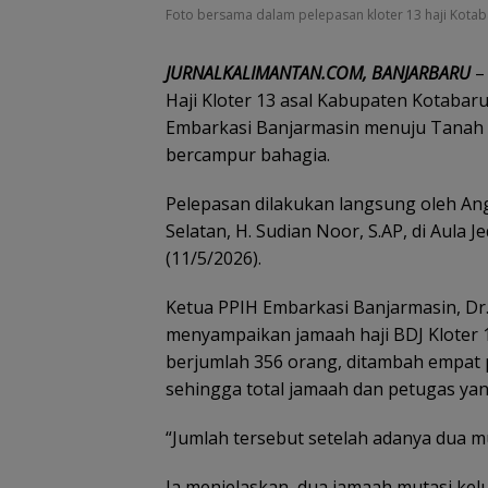
Foto bersama dalam pelepasan kloter 13 haji Kotaba
JURNALKALIMANTAN.COM, BANJARBARU
–
Haji Kloter 13 asal Kabupaten Kotaba
Embarkasi Banjarmasin menuju Tanah 
bercampur bahagia.
Pelepasan dilakukan langsung oleh Ang
Selatan, H. Sudian Noor, S.AP, di Aula
(11/5/2026).
Ketua PPIH Embarkasi Banjarmasin, Dr. 
menyampaikan jamaah haji BDJ Kloter
berjumlah 356 orang, ditambah empat p
sehingga total jamaah dan petugas ya
“Jumlah tersebut setelah adanya dua mu
Ia menjelaskan, dua jamaah mutasi ke