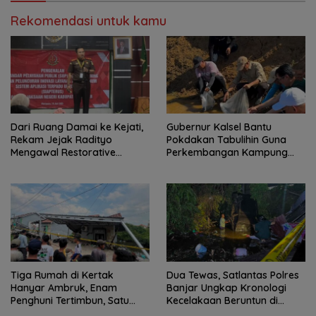
Rekomendasi untuk kamu
Dari Ruang Damai ke Kejati,
Gubernur Kalsel Bantu
Rekam Jejak Radityo
Pokdakan Tabulihin Guna
Mengawal Restorative
Perkembangan Kampung
Justice
Papuyu
Tiga Rumah di Kertak
Dua Tewas, Satlantas Polres
Hanyar Ambruk, Enam
Banjar Ungkap Kronologi
Penghuni Tertimbun, Satu
Kecelakaan Beruntun di
Korban Meninggal Dunia
Kertak Hanyar