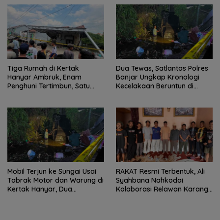
Tiga Rumah di Kertak
Dua Tewas, Satlantas Polres
Hanyar Ambruk, Enam
Banjar Ungkap Kronologi
Penghuni Tertimbun, Satu
Kecelakaan Beruntun di
Korban Meninggal Dunia
Kertak Hanyar
Mobil Terjun ke Sungai Usai
RAKAT Resmi Terbentuk, Ali
Tabrak Motor dan Warung di
Syahbana Nahkodai
Kertak Hanyar, Dua
Kolaborasi Relawan Karang
Meninggal
Intan–Aranio