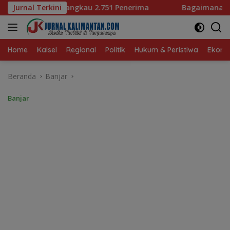
Langsung
1 Penerima
Jurnal Terkini
Bagaimana KIP Hadapi Deepfake dan Hoaks
ke
konten
Home
Kalsel
Regional
Politik
Hukum & Peristiwa
Ekonom
Beranda
Banjar
Banjar