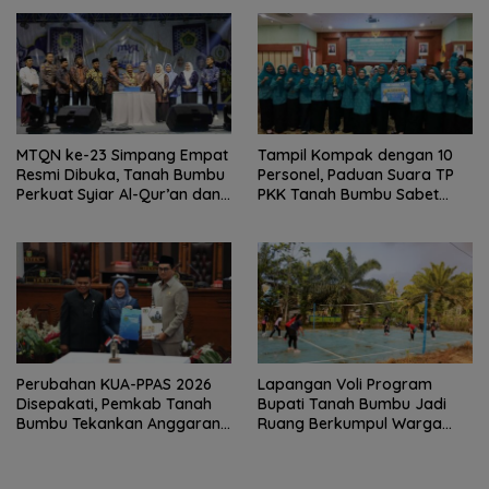
MTQN ke-23 Simpang Empat
Tampil Kompak dengan 10
Resmi Dibuka, Tanah Bumbu
Personel, Paduan Suara TP
Perkuat Syiar Al-Qur’an dan
PKK Tanah Bumbu Sabet
Generasi Qurani
Juara II
Perubahan KUA-PPAS 2026
Lapangan Voli Program
Disepakati, Pemkab Tanah
Bupati Tanah Bumbu Jadi
Bumbu Tekankan Anggaran
Ruang Berkumpul Warga
Berbasis Kinerja
Desa Madu Retno