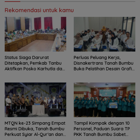
Rekomendasi untuk kamu
Status Siaga Darurat
Perluas Peluang Kerja,
Ditetapkan, Pemkab Tanbu
Disnakertrans Tanah Bumbu
Aktifkan Posko Karhutla dan
Buka Pelatihan Desain Grafis
Kekeringan
dan Barbershop
MTQN ke-23 Simpang Empat
Tampil Kompak dengan 10
Resmi Dibuka, Tanah Bumbu
Personel, Paduan Suara TP
Perkuat Syiar Al-Qur’an dan
PKK Tanah Bumbu Sabet
Generasi Qurani
Juara II