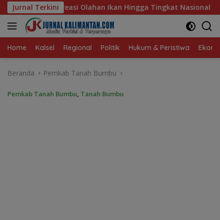
Langsung
kan Hingga Tingkat Nasional Pada Lomba Masak Serba Ikan
Jurnal Terkini
ke
konten
Home
Kalsel
Regional
Politik
Hukum & Peristiwa
Ekonom
Beranda
Pemkab Tanah Bumbu
Pemkab Tanah Bumbu
,
Tanah Bumbu