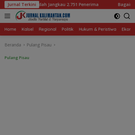
Langsung
u 2.751 Penerima
Jurnal Terkini
Bagaimana KIP Hadapi Deepfake dan
ke
konten
Home
Kalsel
Regional
Politik
Hukum & Peristiwa
Ekonom
Beranda
Pulang Pisau
Pulang Pisau