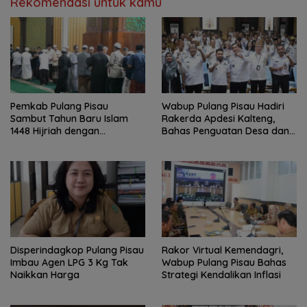
Rekomendasi untuk kamu
Pemkab Pulang Pisau
Wabup Pulang Pisau Hadiri
Sambut Tahun Baru Islam
Rakerda Apdesi Kalteng,
1448 Hijriah dengan
Bahas Penguatan Desa dan
Istighosah dan Doa Bersama
Kopdes Merah Putih
Disperindagkop Pulang Pisau
Rakor Virtual Kemendagri,
Imbau Agen LPG 3 Kg Tak
Wabup Pulang Pisau Bahas
Naikkan Harga
Strategi Kendalikan Inflasi