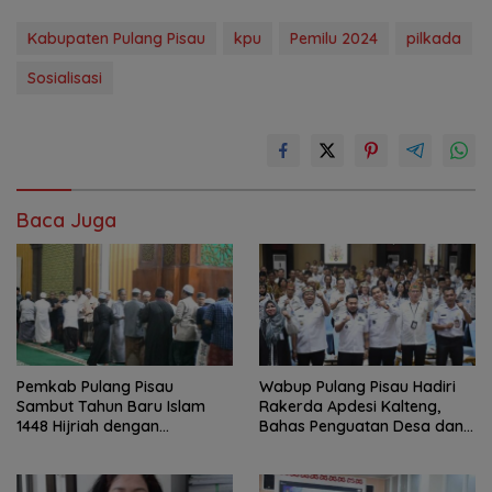
Kabupaten Pulang Pisau
kpu
Pemilu 2024
pilkada
Sosialisasi
Baca Juga
Pemkab Pulang Pisau
Wabup Pulang Pisau Hadiri
Sambut Tahun Baru Islam
Rakerda Apdesi Kalteng,
1448 Hijriah dengan
Bahas Penguatan Desa dan
Istighosah dan Doa Bersama
Kopdes Merah Putih