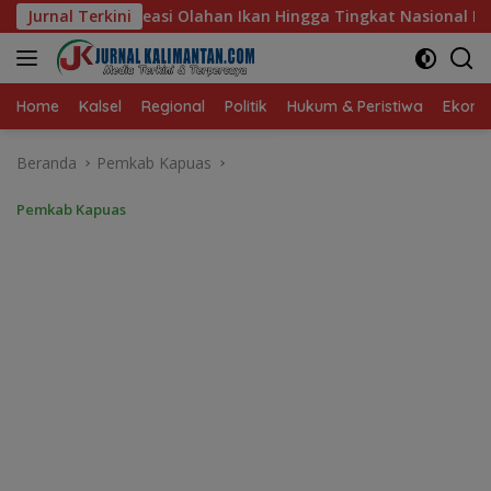
Langsung
lahan Ikan Hingga Tingkat Nasional Pada Lomba Masak Serba Ik
Jurnal Terkini
ke
konten
Home
Kalsel
Regional
Politik
Hukum & Peristiwa
Ekonom
Beranda
Pemkab Kapuas
Pemkab Kapuas