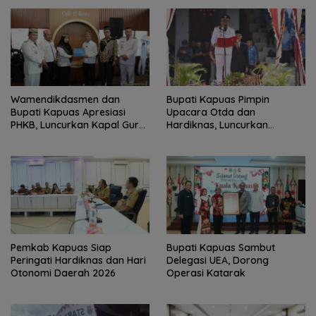
‎Wamendikdasmen dan
Bupati Kapuas Pimpin
Bupati Kapuas Apresiasi
Upacara Otda dan
PHKB, Luncurkan Kapal Guru
Hardiknas, Luncurkan
Pesisir
Program Pendidikan Hebat
Kapuas Bersinar
‎Pemkab Kapuas Siap
Bupati Kapuas Sambut
Peringati Hardiknas dan Hari
Delegasi UEA, Dorong
Otonomi Daerah 2026
Operasi Katarak