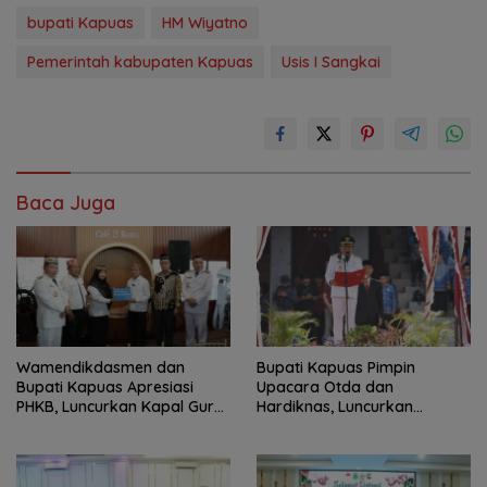
bupati Kapuas
HM Wiyatno
Pemerintah kabupaten Kapuas
Usis I Sangkai
Baca Juga
‎Wamendikdasmen dan
Bupati Kapuas Pimpin
Bupati Kapuas Apresiasi
Upacara Otda dan
PHKB, Luncurkan Kapal Guru
Hardiknas, Luncurkan
Pesisir
Program Pendidikan Hebat
Kapuas Bersinar