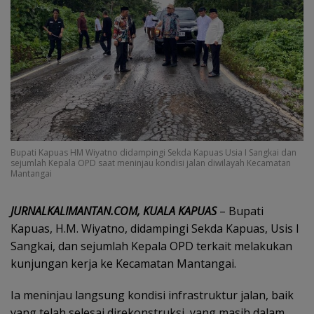
Bupati Kapuas HM Wiyatno didampingi Sekda Kapuas Usia I Sangkai dan
sejumlah Kepala OPD saat meninjau kondisi jalan diwilayah Kecamatan
Mantangai
JURNALKALIMANTAN.COM, KUALA KAPUAS
– Bupati
Kapuas, H.M. Wiyatno, didampingi Sekda Kapuas, Usis I
Sangkai, dan sejumlah Kepala OPD terkait melakukan
kunjungan kerja ke Kecamatan Mantangai.
Ia meninjau langsung kondisi infrastruktur jalan, baik
yang telah selesai direkonstruksi, yang masih dalam