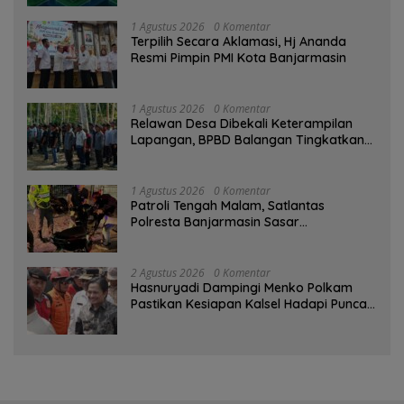
1 Agustus 2026
0 Komentar
‎Terpilih Secara Aklamasi, Hj Ananda
Resmi Pimpin PMI Kota Banjarmasin
1 Agustus 2026
0 Komentar
Relawan Desa Dibekali Keterampilan
Lapangan, BPBD Balangan Tingkatkan
Kesiapsiagaan Bencana
1 Agustus 2026
0 Komentar
Patroli Tengah Malam, Satlantas
Polresta Banjarmasin Sasar
Pelanggaran dan Balap Liar
2 Agustus 2026
0 Komentar
Hasnuryadi Dampingi Menko Polkam
Pastikan Kesiapan Kalsel Hadapi Puncak
Musim Kemarau