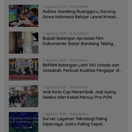
1 Agustus 2026
0 Komentar
Roblox Gandeng Ruangguru, Dorong
Siswa Indonesia Belajar Lewat Kreasi
Digital
1 Agustus 2026
0 Komentar
Bupati Balangan Apresiasi Film
Dokumenter Banjir Bandang Tebing
Tinggi sebagai Media Edukasi
1 Agustus 2026
0 Komentar
BKPRMI Balangan Latih 100 Ustadz dan
Ustadzah, Perkuat Kualitas Pengajar Al-
Qur’an
1 Agustus 2026
0 Komentar
Wali Kota Cup Menembak Jadi Ajang
Seleksi Atlet Kalsel Menuju Pra-PON
1 Agustus 2026
0 Komentar
Survei: Layanan Teknologi Paling
Dipercaya Justru Paling Cepat
Ditinggalkan Saat Bermasalah