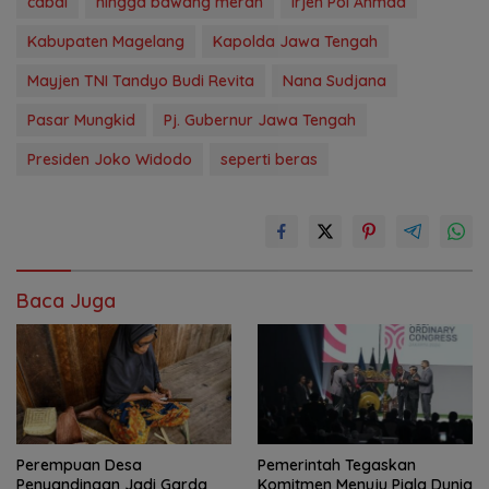
cabai
hingga bawang merah
Irjen Pol Ahmad
Kabupaten Magelang
Kapolda Jawa Tengah
Mayjen TNI Tandyo Budi Revita
Nana Sudjana
Pasar Mungkid
Pj. Gubernur Jawa Tengah
Presiden Joko Widodo
seperti beras
Baca Juga
Perempuan Desa
Pemerintah Tegaskan
Penyandingan Jadi Garda
Komitmen Menuju Piala Dunia