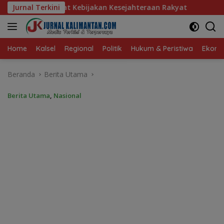
Langsung
ebijakan Kesejahteraan Rakyat
Jurnal Terkini
Baru 10 Persen, Aktivas
ke
konten
Home
Kalsel
Regional
Politik
Hukum & Peristiwa
Ekonom
Beranda
Berita Utama
Berita Utama
,
Nasional