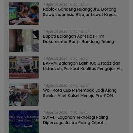
1 Agustus 2026
0 Komentar
Roblox Gandeng Ruangguru, Dorong
Siswa Indonesia Belajar Lewat Kreasi
Digital
1 Agustus 2026
0 Komentar
Bupati Balangan Apresiasi Film
Dokumenter Banjir Bandang Tebing
Tinggi sebagai Media Edukasi
1 Agustus 2026
0 Komentar
BKPRMI Balangan Latih 100 Ustadz dan
Ustadzah, Perkuat Kualitas Pengajar Al-
Qur’an
1 Agustus 2026
0 Komentar
Wali Kota Cup Menembak Jadi Ajang
Seleksi Atlet Kalsel Menuju Pra-PON
1 Agustus 2026
0 Komentar
Survei: Layanan Teknologi Paling
Dipercaya Justru Paling Cepat
Ditinggalkan Saat Bermasalah