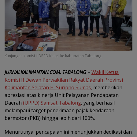
Kunjungan komisi II DPRD Kalsel ke kabupaten Tabalong
JURNALKALIMANTAN.COM, TABALONG
–
Wakil Ketua
Komisi II Dewan Perwakilan Rakyat Daerah Provinsi
Kalimantan Selatan H. Suripno Sumas
, memberikan
apresiasi atas kinerja Unit Pelayanan Pendapatan
Daerah
(UPPD) Samsat Tabalong
, yang berhasil
melampaui target penerimaan pajak kendaraan
bermotor (PKB) hingga lebih dari 100%.
Menurutnya, pencapaian ini menunjukkan dedikasi dan