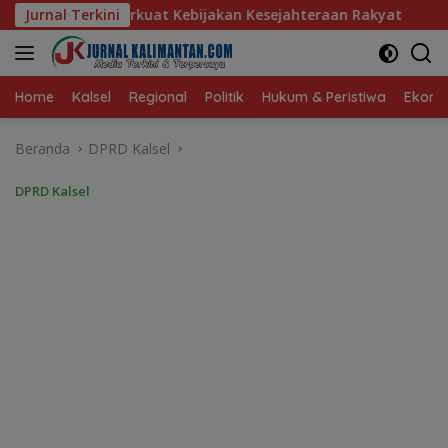
Langsung
bijakan Kesejahteraan Rakyat
Jurnal Terkini
Baru 10 Persen, Aktivasi
ke
konten
Home
Kalsel
Regional
Politik
Hukum & Peristiwa
Ekonom
Beranda
DPRD Kalsel
DPRD Kalsel