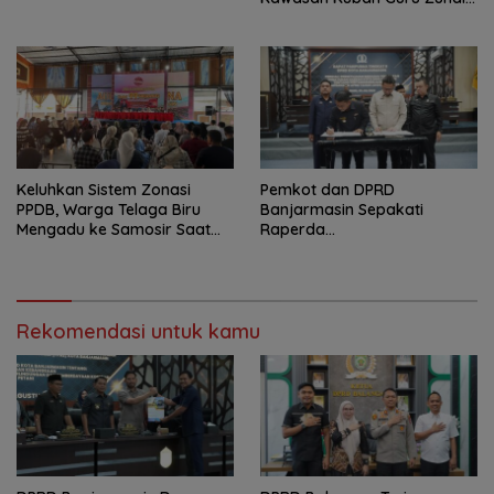
sebagai Destinasi Wisata
Religi
Keluhkan Sistem Zonasi
Pemkot dan DPRD
PPDB, Warga Telaga Biru
Banjarmasin Sepakati
Mengadu ke Samosir Saat
Raperda
Reses
Pertanggungjawaban APBD
2025
Rekomendasi untuk kamu