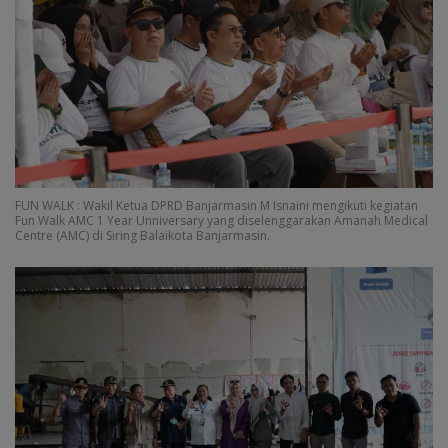
FUN WALK : Wakil Ketua DPRD Banjarmasin M Isnaini mengikuti kegiatan
Fun Walk AMC 1 Year Unniversary yang diselenggarakan Amanah Medical
Centre (AMC) di Siring Balaikota Banjarmasin.