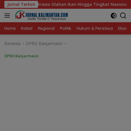
Langsung
n Ikan Hingga Tingkat Nasional Pada Lomba Masak Serba Ikan
Jurnal Terkini
ke
konten
Home
Kalsel
Regional
Politik
Hukum & Peristiwa
Ekonom
Beranda
DPRD Banjarmasin
DPRD Banjarmasin