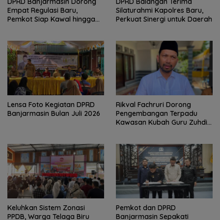
DPRD Banjarmasin Dorong
DPRD Balangan Terima
Empat Regulasi Baru,
Silaturahmi Kapolres Baru,
Pemkot Siap Kawal hingga
Perkuat Sinergi untuk Daerah
Jadi Perda
Lensa Foto Kegiatan DPRD
Rikval Fachruri Dorong
Banjarmasin Bulan Juli 2026
Pengembangan Terpadu
Kawasan Kubah Guru Zuhdi
sebagai Destinasi Wisata
Religi
Keluhkan Sistem Zonasi
Pemkot dan DPRD
PPDB, Warga Telaga Biru
Banjarmasin Sepakati