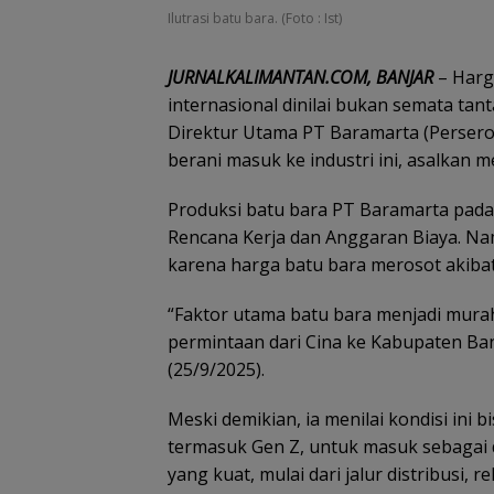
Ilutrasi batu bara. (Foto : Ist)
JURNALKALIMANTAN.COM, BANJAR
– Harg
internasional dinilai bukan semata ta
Direktur Utama PT Baramarta (Persero
berani masuk ke industri ini, asalkan 
Produksi batu bara PT Baramarta pada 
Rencana Kerja dan Anggaran Biaya. N
karena harga batu bara merosot akiba
“Faktor utama batu bara menjadi mura
permintaan dari Cina ke Kabupaten Banj
(25/9/2025).
Meski demikian, ia menilai kondisi ini
termasuk Gen Z, untuk masuk sebagai d
yang kuat, mulai dari jalur distribusi