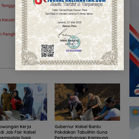
BO Tenggarong Pererat Kolaborasi untuk Dukung Pelayanan
asa Keuangan Kalimantan Selatan, Mendukung Pertumbuhan
 Penghuni Tertimbun, Satu Korban Meninggal Dunia
Lowongan Kerja
Gubernur Kalsel Bantu
di Job Fair Kalsel
Pokdakan Tabulihin Guna
esempatan bagi
Perkembangan Kampung