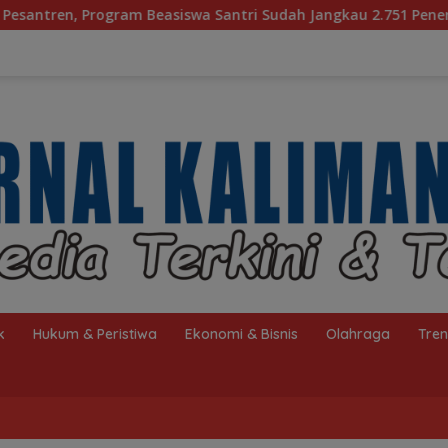
 Santri Sudah Jangkau 2.751 Penerima
Bagaimana KIP 
k
Hukum & Peristiwa
Ekonomi & Bisnis
Olahraga
Tre