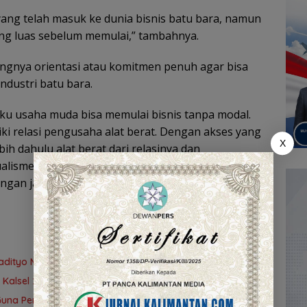
ang telah masuk ke dunia bisnis batu bara, namun
yang luas sebelum memulai,” tambahnya.
ingnya orientasi atau komitmen penuh agar bisa
ndustri batu bara.
ku usaha muda bisa memulai bisnis tanpa modal.
ki relasi pengusaha alat berat. Dengan akses yang
X
ih dahulu alat berat dari relasinya dan
isme. Dari sana sebenarnya terlihat, semua bisnis
ngan jalan yang berbeda-beda,” pungkas Saidan.
adityo Mengawal Restorative Justice
 Kalsel 2026, Kesempatan bagi Pencari Kerja
n Guna Perkembangan Kampung Papuyu