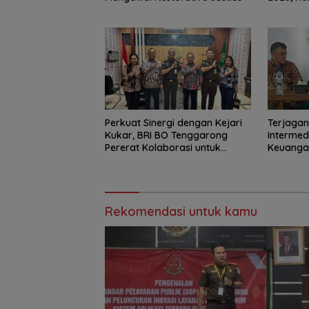
Pencari 
Perkuat Sinergi dengan Kejari
Terjagan
Kukar, BRI BO Tenggarong
Intermed
Pererat Kolaborasi untuk
Keuangan
Dukung Pelayanan Publik
Menduku
Ekonomi
Rekomendasi untuk kamu