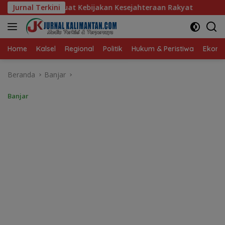
Langsung
akan Kesejahteraan Rakyat
Jurnal Terkini
Baru 10 Persen, Aktivasi IK
ke
konten
Home
Kalsel
Regional
Politik
Hukum & Peristiwa
Ekonom
Beranda
Banjar
Banjar