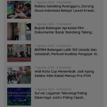
1 Agustus 2026
0 Komentar
Roblox Gandeng Ruangguru, Dorong
Siswa Indonesia Belajar Lewat Kreasi
Digital
1 Agustus 2026
0 Komentar
Bupati Balangan Apresiasi Film
Dokumenter Banjir Bandang Tebing
Tinggi sebagai Media Edukasi
1 Agustus 2026
0 Komentar
BKPRMI Balangan Latih 100 Ustadz dan
Ustadzah, Perkuat Kualitas Pengajar Al-
Qur’an
1 Agustus 2026
0 Komentar
Wali Kota Cup Menembak Jadi Ajang
Seleksi Atlet Kalsel Menuju Pra-PON
1 Agustus 2026
0 Komentar
Survei: Layanan Teknologi Paling
Dipercaya Justru Paling Cepat
Ditinggalkan Saat Bermasalah