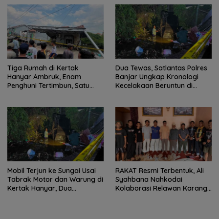
Tiga Rumah di Kertak
Dua Tewas, Satlantas Polres
Hanyar Ambruk, Enam
Banjar Ungkap Kronologi
Penghuni Tertimbun, Satu
Kecelakaan Beruntun di
Korban Meninggal Dunia
Kertak Hanyar
Mobil Terjun ke Sungai Usai
RAKAT Resmi Terbentuk, Ali
Tabrak Motor dan Warung di
Syahbana Nahkodai
Kertak Hanyar, Dua
Kolaborasi Relawan Karang
Meninggal
Intan–Aranio