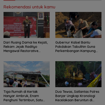
Rekomendasi untuk kamu
Dari Ruang Damai ke Kejati,
Gubernur Kalsel Bantu
Rekam Jejak Radityo
Pokdakan Tabulihin Guna
Mengawal Restorative
Perkembangan Kampung
Justice
Papuyu
Tiga Rumah di Kertak
Dua Tewas, Satlantas Polres
Hanyar Ambruk, Enam
Banjar Ungkap Kronologi
Penghuni Tertimbun, Satu
Kecelakaan Beruntun di
Korban Meninggal Dunia
Kertak Hanyar