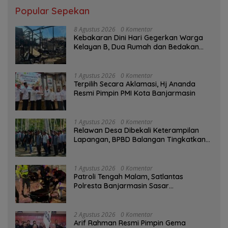
Popular Sepekan
8 Agustus 2026
0 Komentar
Kebakaran Dini Hari Gegerkan Warga
Kelayan B, Dua Rumah dan Bedakan
Terbakar
1 Agustus 2026
0 Komentar
‎Terpilih Secara Aklamasi, Hj Ananda
Resmi Pimpin PMI Kota Banjarmasin
1 Agustus 2026
0 Komentar
Relawan Desa Dibekali Keterampilan
Lapangan, BPBD Balangan Tingkatkan
Kesiapsiagaan Bencana
1 Agustus 2026
0 Komentar
Patroli Tengah Malam, Satlantas
Polresta Banjarmasin Sasar
Pelanggaran dan Balap Liar
2 Agustus 2026
0 Komentar
Arif Rahman Resmi Pimpin Gema