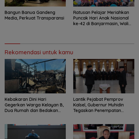
Bangun Banua Gandeng
Ratusan Pelajar Meriahkan
Media, Perkuat Transparansi
Puncak Hari Anak Nasional
ke-42 di Banjarmasin, Wali
Kota Ajak Wujudkan
Generasi Emas
Rekomendasi untuk kamu
Kebakaran Dini Hari
Lantik Pejabat Pemprov
Gegerkan Warga Kelayan B,
Kalsel, Gubernur Muhidin
Dua Rumah dan Bedakan
Tegaskan Penempatan
Terbakar
Berbasis Talenta