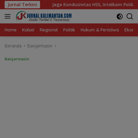
Langsung
ondusivitas HSS, Intelkam Polda Kalsel Dorong Persatuan dan 
Jurnal Terkini
ke
konten
Home
Kalsel
Regional
Politik
Hukum & Peristiwa
Ekonom
Beranda
Banjarmasin
Banjarmasin