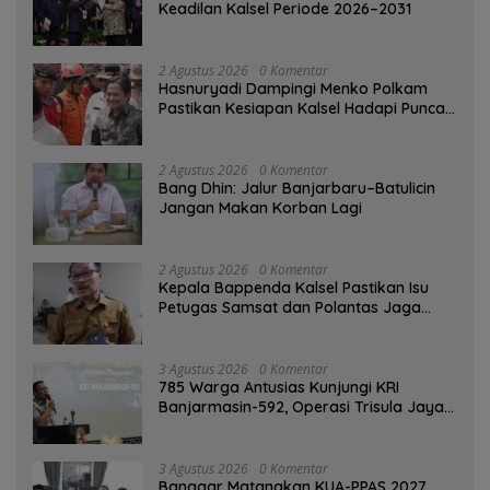
Keadilan Kalsel Periode 2026–2031
2 Agustus 2026
0 Komentar
Hasnuryadi Dampingi Menko Polkam
Pastikan Kesiapan Kalsel Hadapi Puncak
Musim Kemarau
2 Agustus 2026
0 Komentar
Bang Dhin: Jalur Banjarbaru–Batulicin
Jangan Makan Korban Lagi
2 Agustus 2026
0 Komentar
Kepala Bappenda Kalsel Pastikan Isu
Petugas Samsat dan Polantas Jaga
SPBU Mulai 1 Agustus Adalah Hoaks
3 Agustus 2026
0 Komentar
785 Warga Antusias Kunjungi KRI
Banjarmasin-592, Operasi Trisula Jaya
Tinggalkan Kesan di Kotabaru
3 Agustus 2026
0 Komentar
‎Banggar Matangkan KUA-PPAS 2027,