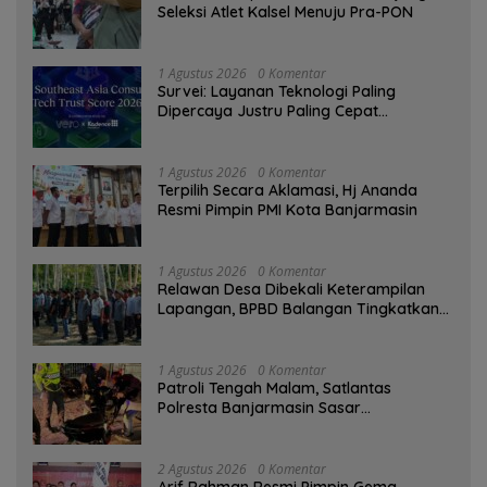
Seleksi Atlet Kalsel Menuju Pra-PON
1 Agustus 2026
0 Komentar
Survei: Layanan Teknologi Paling
Dipercaya Justru Paling Cepat
Ditinggalkan Saat Bermasalah
1 Agustus 2026
0 Komentar
‎Terpilih Secara Aklamasi, Hj Ananda
Resmi Pimpin PMI Kota Banjarmasin
1 Agustus 2026
0 Komentar
Relawan Desa Dibekali Keterampilan
Lapangan, BPBD Balangan Tingkatkan
Kesiapsiagaan Bencana
1 Agustus 2026
0 Komentar
Patroli Tengah Malam, Satlantas
Polresta Banjarmasin Sasar
Pelanggaran dan Balap Liar
2 Agustus 2026
0 Komentar
Arif Rahman Resmi Pimpin Gema