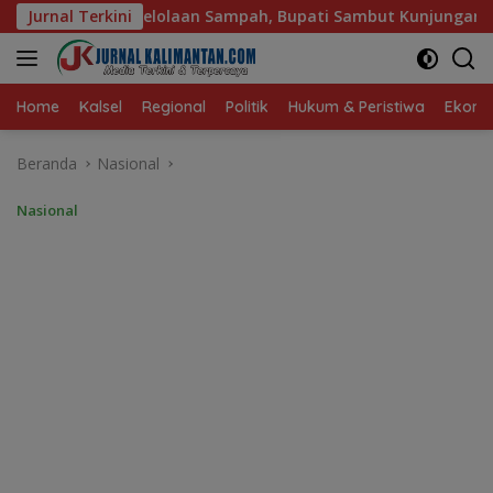
Langsung
pah, Bupati Sambut Kunjungan Istri Menteri LH
Jurnal Terkini
Sambut
ke
konten
Home
Kalsel
Regional
Politik
Hukum & Peristiwa
Ekonom
Beranda
Nasional
Nasional