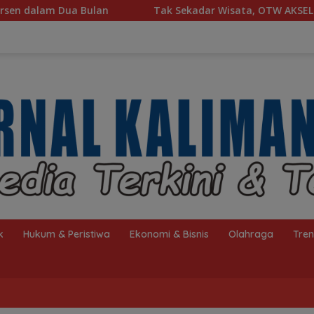
Tak Sekadar Wisata, OTW AKSEL Ajak Masyarakat Dukung Pro
k
Hukum & Peristiwa
Ekonomi & Bisnis
Olahraga
Tre