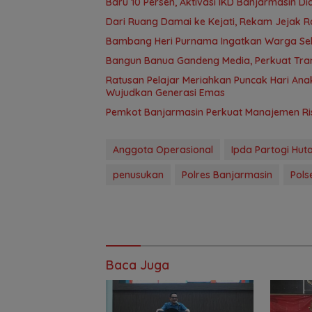
Baru 10 Persen, Aktivasi IKD Banjarmasin D
Dari Ruang Damai ke Kejati, Rekam Jejak R
Bambang Heri Purnama Ingatkan Warga Selek
Bangun Banua Gandeng Media, Perkuat Tra
Ratusan Pelajar Meriahkan Puncak Hari Anak
Wujudkan Generasi Emas
Pemkot Banjarmasin Perkuat Manajemen Risi
Anggota Operasional
Ipda Partogi Hu
penusukan
Polres Banjarmasin
Pols
Baca Juga