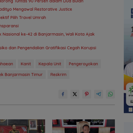
idorong Tuntas 90 Persen dalam Dua Bulan
adityo Mengawal Restorative Justice
tif Pilih Travel Umrah
nsparansi
 Nasional ke-42 di Banjarmasin, Wali Kota Ajak
ko dan Pengendalian Gratifikasi Cegah Korupsi
tahaean
Kanit
Kepala Unit
Pengeroyokan
ek Banjarmasin Timur
Reskrim