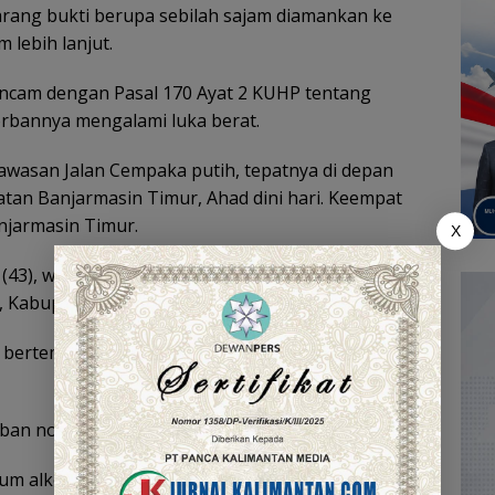
arang bukti berupa sebilah sajam diamankan ke
lebih lanjut.
ancam dengan Pasal 170 Ayat 2 KUHP tentang
bannya mengalami luka berat.
awasan Jalan Cempaka putih, tepatnya di depan
tan Banjarmasin Timur, Ahad dini hari. Keempat
njarmasin Timur.
X
 (43), warga Jalan Desa Berangas RT 06 RW 02
 Kabupaten Barito Kuala.
n bertemu dengan salah satu teman lamanya di
rban nongkrong di kawasan Jalan Cempaka Putih.
num alkohol bersama-sama dengan para tersangka.