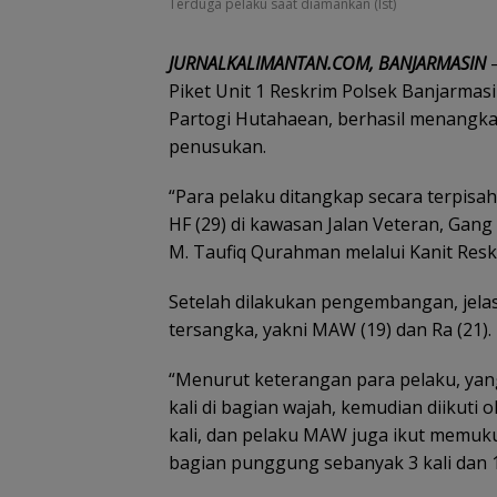
Terduga pelaku saat diamankan (Ist)
JURNALKALIMANTAN.COM, BANJARMASIN
–
Piket Unit 1 Reskrim Polsek Banjarmasi
Partogi Hutahaean, berhasil menangk
penusukan.
“Para pelaku ditangkap secara terpisa
HF (29) di kawasan Jalan Veteran, Gan
M. Taufiq Qurahman melalui Kanit Resk
Setelah dilakukan pengembangan, jela
tersangka, yakni MAW (19) dan Ra (21).
“Menurut keterangan para pelaku, yan
kali di bagian wajah, kemudian diikuti
kali, dan pelaku MAW juga ikut memuku
bagian punggung sebanyak 3 kali dan 1 k