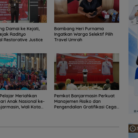
ng Damai ke Kejati,
Bambang Heri Purnama
ejak Radityo
Ingatkan Warga Selektif Pilih
 Restorative Justice
Travel Umrah
Pelajar Meriahkan
Pemkot Banjarmasin Perkuat
ari Anak Nasional ke-
Manajemen Risiko dan
njarmasin, Wali Kota
Pengendalian Gratifikasi Cegah
judkan Generasi Emas
Korupsi