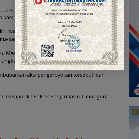
 cekcok, dan pelaku Ferry menampar kepala
 kam, kada peduli aku’,” papar Kanit.
iri, namun teman-teman tersangka langsung
ama-sama.
laku MAW sebanyak 4 tusukan, 3 tusukan di bagian
” ungkap Ipda Partogi.
mbubarkan aksi pengeroyokan tersebut, dan
ban melapor ke Polsek Banjarmasin Timur guna