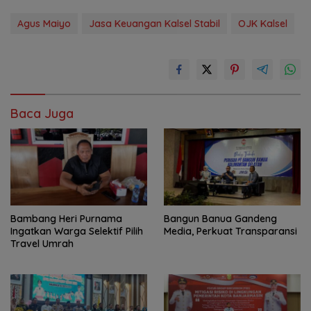
Agus Maiyo
Jasa Keuangan Kalsel Stabil
OJK Kalsel
Baca Juga
Bambang Heri Purnama
Bangun Banua Gandeng
Ingatkan Warga Selektif Pilih
Media, Perkuat Transparansi
Travel Umrah