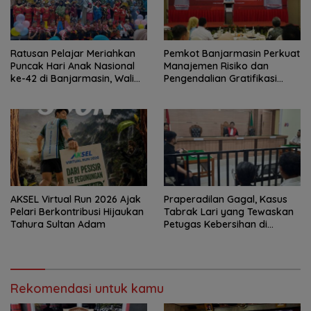
Ratusan Pelajar Meriahkan
Pemkot Banjarmasin Perkuat
Puncak Hari Anak Nasional
Manajemen Risiko dan
ke-42 di Banjarmasin, Wali
Pengendalian Gratifikasi
Kota Ajak Wujudkan
Cegah Korupsi
Generasi Emas
AKSEL Virtual Run 2026 Ajak
Praperadilan Gagal, Kasus
Pelari Berkontribusi Hijaukan
Tabrak Lari yang Tewaskan
Tahura Sultan Adam
Petugas Kebersihan di
Banjarmasin Masuk Tahap
Persidangan
Rekomendasi untuk kamu