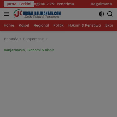
Langsung
 Penerima
Jurnal Terkini
Bagaimana KIP Hadapi Deepfake dan Hoaks?
ke
konten
Home
Kalsel
Regional
Politik
Hukum & Peristiwa
Ekonom
Beranda
Banjarmasin
Banjarmasin
,
Ekonomi & Bisnis