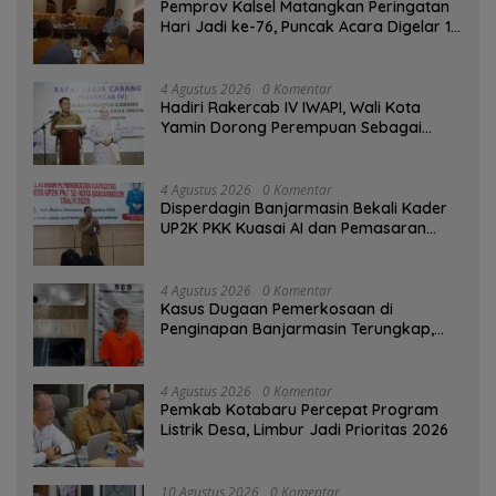
Pemprov Kalsel Matangkan Peringatan
Hari Jadi ke-76, Puncak Acara Digelar 13
Agustus di Banjarbaru
4 Agustus 2026
0 Komentar
Hadiri Rakercab IV IWAPI, Wali Kota
Yamin Dorong Perempuan Sebagai
Penggerak Ekonomi
4 Agustus 2026
0 Komentar
Disperdagin Banjarmasin Bekali Kader
UP2K PKK Kuasai AI dan Pemasaran
Digital
4 Agustus 2026
0 Komentar
Kasus Dugaan Pemerkosaan di
Penginapan Banjarmasin Terungkap,
Polisi Amankan Tersangka
4 Agustus 2026
0 Komentar
Pemkab Kotabaru Percepat Program
Listrik Desa, Limbur Jadi Prioritas 2026
10 Agustus 2026
0 Komentar