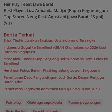
Fair Play Team: Jawa Barat
Best Player: Liza Armanita Madjar (Papua Pegunungan)
Top Scorer: Neng Resti Agustiani (Jawa Barat, 15 gol)
(Viz)
Berita Terkait
Erick Thohir Janjikan Evaluasi Usai Indonesia Tersingkir
Indonesia Gagal ke Semifinal ASEAN Championship 2026 Usai
Ditahan Singapura
Marc Klok: Timnas Siap Berjuang Habis-habisan Demi Lolos ke
Semifinal
Herdman Fokus Benahi Finishing Jelang Lawan Singapura
Perempuan Desa Penyandingan Jadi Garda Depan Penjaga
Hutan Adat
Pemerintah Tegaskan Komitmen Menuju Piala Dunia 2030
Fair play
Olahraga sepakbola
Papua pegunungan
Piala Pertiwi
Sepakbola putri