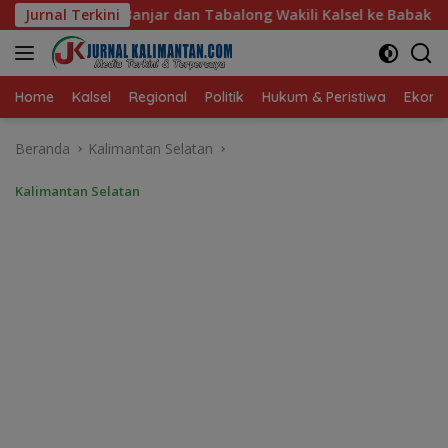
Langsung
along Wakili Kalsel ke Babak Semifinal Gubernur Cup Road to
Jurnal Terkini
ke
konten
Home
Kalsel
Regional
Politik
Hukum & Peristiwa
Ekonom
Beranda
Kalimantan Selatan
Kalimantan Selatan