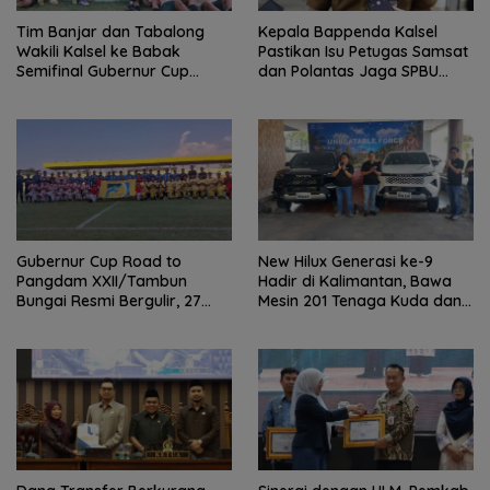
Tim Banjar dan Tabalong
Kepala Bappenda Kalsel
Wakili Kalsel ke Babak
Pastikan Isu Petugas Samsat
Semifinal Gubernur Cup
dan Polantas Jaga SPBU
Road to Pangdam
Mulai 1 Agustus Adalah Hoaks
XXII/Tambun Bungai
Gubernur Cup Road to
New Hilux Generasi ke-9
Pangdam XXII/Tambun
Hadir di Kalimantan, Bawa
Bungai Resmi Bergulir, 27
Mesin 201 Tenaga Kuda dan
Tim Kalsel-Kalteng Berebut
Teknologi Lebih Canggih
Gelar