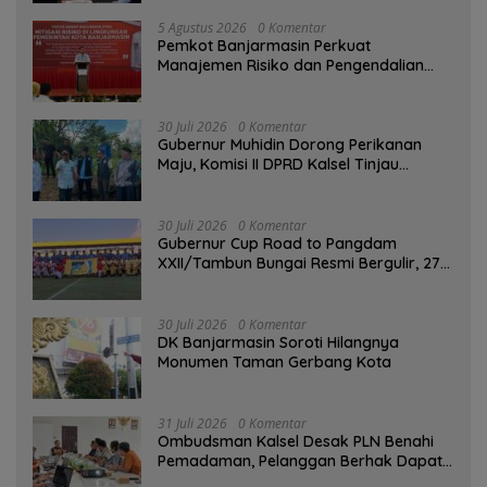
5 Agustus 2026
0 Komentar
Pemkot Banjarmasin Perkuat
Manajemen Risiko dan Pengendalian
Gratifikasi Cegah Korupsi
30 Juli 2026
0 Komentar
Gubernur Muhidin Dorong Perikanan
Maju, Komisi II DPRD Kalsel Tinjau
Kampung Gabus Haruan dan Gencarkan
GEMARIKAN
30 Juli 2026
0 Komentar
Gubernur Cup Road to Pangdam
XXII/Tambun Bungai Resmi Bergulir, 27
Tim Kalsel-Kalteng Berebut Gelar
30 Juli 2026
0 Komentar
DK Banjarmasin Soroti Hilangnya
Monumen Taman Gerbang Kota
31 Juli 2026
0 Komentar
Ombudsman Kalsel Desak PLN Benahi
Pemadaman, Pelanggan Berhak Dapat
Kompensasi