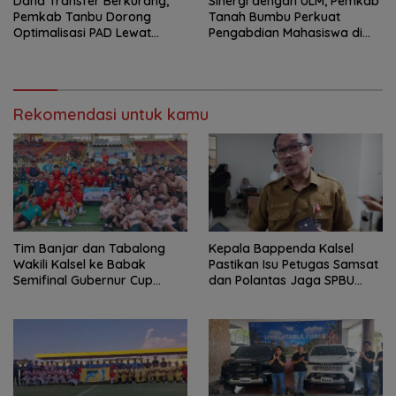
Dana Transfer Berkurang,
Sinergi dengan ULM, Pemkab
Pemkab Tanbu Dorong
Tanah Bumbu Perkuat
Optimalisasi PAD Lewat
Pengabdian Mahasiswa di
Perubahan Perda Pajak dan
Bidang Lingkungan
Retribusi
Rekomendasi untuk kamu
Tim Banjar dan Tabalong
Kepala Bappenda Kalsel
Wakili Kalsel ke Babak
Pastikan Isu Petugas Samsat
Semifinal Gubernur Cup
dan Polantas Jaga SPBU
Road to Pangdam
Mulai 1 Agustus Adalah Hoaks
XXII/Tambun Bungai