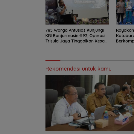
785 Warga Antusias Kunjungi
Rayakan 
KRI Banjarmasin-592, Operasi
Kotabar
Trisula Jaya Tinggalkan Kesan
Berkomp
di Kotabaru
Wirausa
Rekomendasi untuk kamu