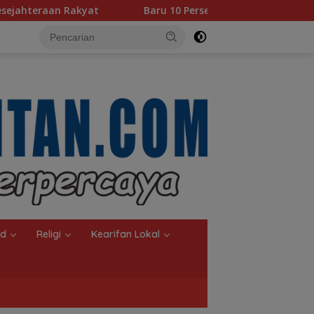
Baru 10 Persen, Aktivasi IKD Banjarmasin Didorong Tuntas 90
nd
Religi
Kearifan Lokal