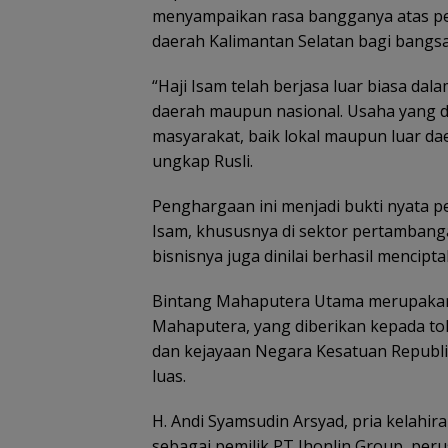
menyampaikan rasa bangganya atas pen
daerah Kalimantan Selatan bagi bangsa
“Haji Isam telah berjasa luar biasa d
daerah maupun nasional. Usaha yang 
masyarakat, baik lokal maupun luar 
ungkap Rusli.
Penghargaan ini menjadi bukti nyata p
Isam, khususnya di sektor pertambangan
bisnisnya juga dinilai berhasil mencip
Bintang Mahaputera Utama merupakan 
Mahaputera, yang diberikan kepada to
dan kejayaan Negara Kesatuan Republik
luas.
H. Andi Syamsudin Arsyad, pria kelahira
sebagai pemilik PT Jhonlin Group, per