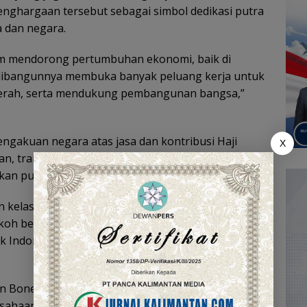
ghargaan tersebut sebagai simbol dedikasi putra
 dan negara.
alam mendorong pertumbuhan ekonomi, baik di
dibangunnya membuka banyak peluang kerja untuk
daerah, serta mendukung pembangunan bangsa,”
engakuan negara atas jasa dan kontribusi Haji
X
, transportasi, dan infrastruktur. Kiprah
takan puluhan ribu lapangan pekerjaan.
kelas ketiga dari Tanda Kehormatan Bintang
koh berjasa luar biasa dalam menjaga keutuhan
 Indonesia melalui pengabdian yang diakui secara
n Bone, Sulawesi Selatan, 1 Januari 1977, dikenal
usahaan yang bergerak di berbagai bidang mulai