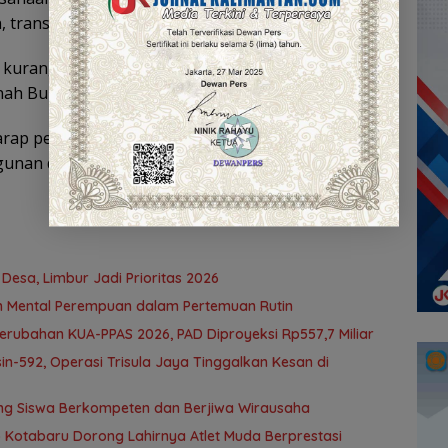
 transportasi udara, hingga manufaktur.
kurang lebih 40.000 pekerja dari berbagai daerah,
nah Bumbu.
ap penghargaan ini menjadi motivasi bagi Haji
nan di wilayah Kotabaru dan sekitarnya.
Desa, Limbur Jadi Prioritas 2026
n Mental Perempuan dalam Pertemuan Rutin
ubahan KUA-PPAS 2026, PAD Diproyeksi Rp557,7 Miliar
n-592, Operasi Trisula Jaya Tinggalkan Kesan di
ng Siswa Berkompeten dan Berjiwa Wirausaha
b Kotabaru Dorong Lahirnya Atlet Muda Berprestasi