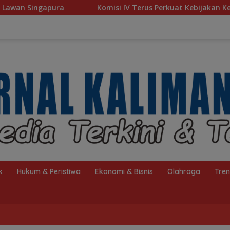
omisi IV Terus Perkuat Kebijakan Kesejahteraan Rakyat
k
Hukum & Peristiwa
Ekonomi & Bisnis
Olahraga
Tre