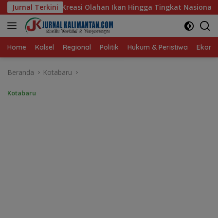
Langsung
Ikan Hingga Tingkat Nasional Pada Lomba Masak Serba Ikan
Jurnal Terkini
ke
konten
Home
Kalsel
Regional
Politik
Hukum & Peristiwa
Ekonom
Beranda
Kotabaru
Kotabaru