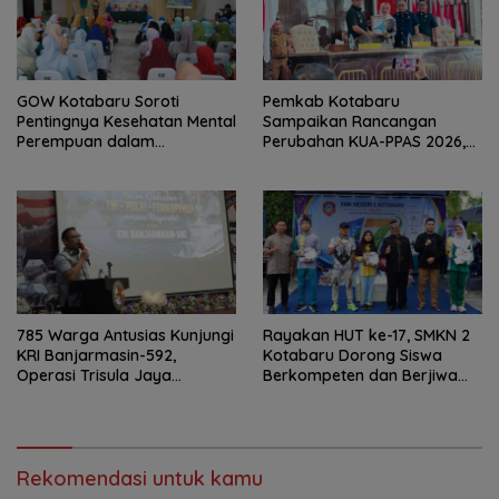
GOW Kotabaru Soroti
Pemkab Kotabaru
Pentingnya Kesehatan Mental
Sampaikan Rancangan
Perempuan dalam
Perubahan KUA-PPAS 2026,
Pertemuan Rutin
PAD Diproyeksi Rp557,7 Miliar
785 Warga Antusias Kunjungi
Rayakan HUT ke-17, SMKN 2
KRI Banjarmasin-592,
Kotabaru Dorong Siswa
Operasi Trisula Jaya
Berkompeten dan Berjiwa
Tinggalkan Kesan di
Wirausaha
Kotabaru
Rekomendasi untuk kamu