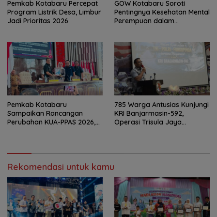
Pemkab Kotabaru Percepat
GOW Kotabaru Soroti
Program Listrik Desa, Limbur
Pentingnya Kesehatan Mental
Jadi Prioritas 2026
Perempuan dalam
Pertemuan Rutin
Pemkab Kotabaru
785 Warga Antusias Kunjungi
Sampaikan Rancangan
KRI Banjarmasin-592,
Perubahan KUA-PPAS 2026,
Operasi Trisula Jaya
PAD Diproyeksi Rp557,7 Miliar
Tinggalkan Kesan di
Kotabaru
Rekomendasi untuk kamu