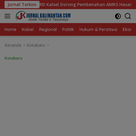
Langsung
ong Pembenahan AMKS Hasanuddin
Jurnal Terkini
Ketua TP PKK Kalsel,
ke
konten
Home
Kalsel
Regional
Politik
Hukum & Peristiwa
Ekonom
Beranda
Kotabaru
Kotabaru