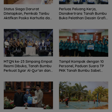
Status Siaga Darurat
Perluas Peluang Kerja,
Ditetapkan, Pemkab Tanbu
Disnakertrans Tanah Bumbu
Aktifkan Posko Karhutla dan
Buka Pelatihan Desain Grafis
Kekeringan
dan Barbershop
MTQN ke-23 Simpang Empat
Tampil Kompak dengan 10
Resmi Dibuka, Tanah Bumbu
Personel, Paduan Suara TP
Perkuat Syiar Al-Qur’an dan
PKK Tanah Bumbu Sabet
Generasi Qurani
Juara II