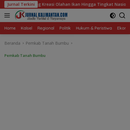
Langsung
han Ikan Hingga Tingkat Nasional Pada Lomba Masak Serba Ikan
Jurnal Terkini
ke
konten
Home
Kalsel
Regional
Politik
Hukum & Peristiwa
Ekonom
Beranda
Pemkab Tanah Bumbu
Pemkab Tanah Bumbu