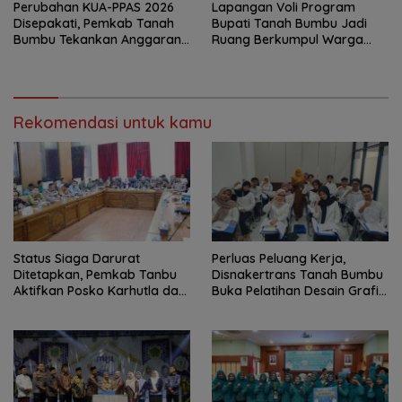
Perubahan KUA-PPAS 2026
Lapangan Voli Program
Disepakati, Pemkab Tanah
Bupati Tanah Bumbu Jadi
Bumbu Tekankan Anggaran
Ruang Berkumpul Warga
Berbasis Kinerja
Desa Madu Retno
Rekomendasi untuk kamu
Status Siaga Darurat
Perluas Peluang Kerja,
Ditetapkan, Pemkab Tanbu
Disnakertrans Tanah Bumbu
Aktifkan Posko Karhutla dan
Buka Pelatihan Desain Grafis
Kekeringan
dan Barbershop