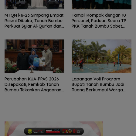
MTQN ke-23 Simpang Empat
Tampil Kompak dengan 10
Resmi Dibuka, Tanah Bumbu
Personel, Paduan Suara TP
Perkuat Syiar Al-Qur’an dan
PKK Tanah Bumbu Sabet
Generasi Qurani
Juara II
Perubahan KUA-PPAS 2026
Lapangan Voli Program
Disepakati, Pemkab Tanah
Bupati Tanah Bumbu Jadi
Bumbu Tekankan Anggaran
Ruang Berkumpul Warga
Berbasis Kinerja
Desa Madu Retno