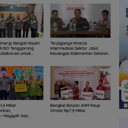
Sinergi dengan Kejari
Terjaganya Kinerja
RI BO Tenggarong
Intermediasi Sektor Jasa
Kolaborasi untuk
Keuangan Kalimantan Selatan,
elayanan Publik
Mendukung Pertumbuhan
Ekonomi Daerah
,4 Miliar
Bengkel Binaan AHM Raup
orkan,
Omzet Rp7,9 Miliar.
’Aisyiyah Gas
ayaan Perempuan