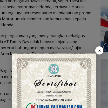
n berbagai aktivitas menarik, seperti sesi test
a sepeda motor matic Honda, termasuk Honda
 pengunjung juga berkesempatan mendapatkan promo
Trio Motor untuk memberikan kemudahan kepada
k Honda.
rikan pengalaman yang menyenangkan sekaligus
a AT Family Day tidak hanya menjadi ajang
mpererat hubungan dengan masyarakat,” ujar
X
Area Kalimantan Tengah, melalui siaran persnya,
agi Negeri, PT Trio Motor berharap melalui
akin mengenal keunggulan sepeda motor Honda
n, dan sesuai dengan kebutuhan sehari-hari.
men untuk terus menghadirkan program-program
bagi konsumen setia Honda.