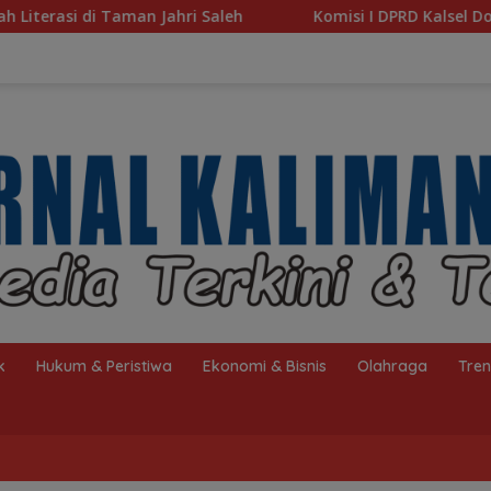
h
Komisi I DPRD Kalsel Dorong Pembenahan AMKS Hasa
k
Hukum & Peristiwa
Ekonomi & Bisnis
Olahraga
Tre