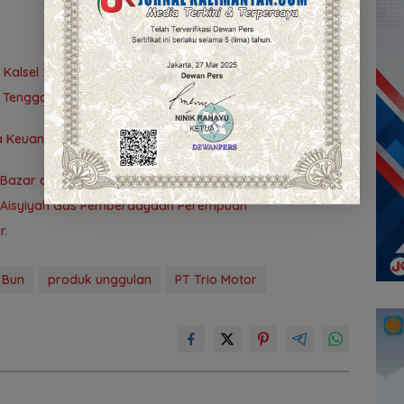
 Kalsel 2026, Kesempatan bagi Pencari Kerja
BO Tenggarong Pererat Kolaborasi untuk Dukung Pelayanan
asa Keuangan Kalimantan Selatan, Mendukung Pertumbuhan
azar dan Literasi di Banjarmasin
k–’Aisyiyah Gas Pemberdayaan Perempuan
r.
 Bun
produk unggulan
PT Trio Motor