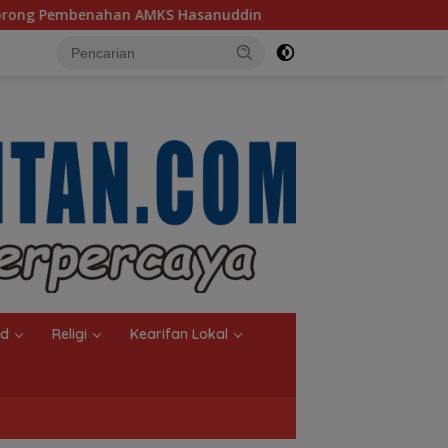
nuddin
Ketua TP PKK Kalsel, Dorong Kreasi Olahan Ika
nd
Religi
Kearifan Lokal