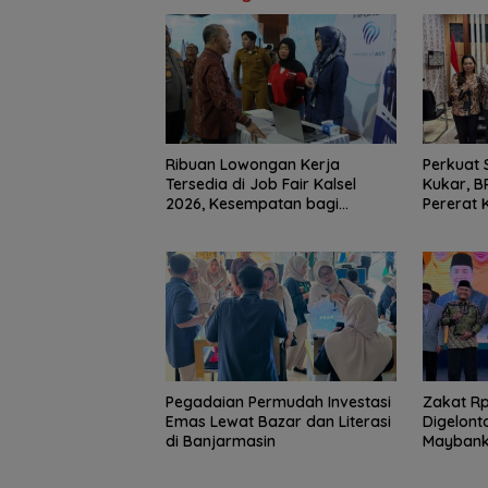
Ribuan Lowongan Kerja
Perkuat 
Tersedia di Job Fair Kalsel
Kukar, B
2026, Kesempatan bagi
Pererat 
Pencari Kerja
Dukung P
Pegadaian Permudah Investasi
Zakat Rp1
Emas Lewat Bazar dan Literasi
Digelont
di Banjarmasin
Maybank–
Pemberd