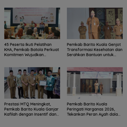
Provinsi
45 Peserta Ikuti Pelatihan
Pemkab Barito Kuala Genjot
KHA, Pemkab Batola Perkuat
Transformasi Kesehatan dan
Komitmen Wujudkan
Serahkan Bantuan untuk
Kabupaten Layak Anak
Petani
Prestasi MTQ Meningkat,
Pemkab Barito Kuala
Pemkab Barito Kuala Ganjar
Peringati Harganas 2026,
Kafilah dengan Insentif dan
Tekankan Peran Ayah dalam
Bonus Umrah
Ketahanan Keluarga