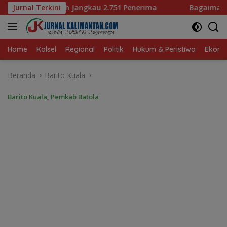
Langsung
.751 Penerima
Jurnal Terkini
Bagaimana KIP Hadapi Deepfake dan Ho
ke
konten
Home
Kalsel
Regional
Politik
Hukum & Peristiwa
Ekonom
Beranda
Barito Kuala
Barito Kuala
,
Pemkab Batola