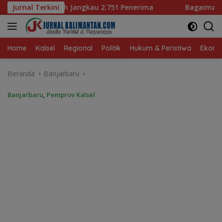
Langsung
751 Penerima
Jurnal Terkini
Bagaimana KIP Hadapi Deepfake dan Hoa
ke
konten
Home
Kalsel
Regional
Politik
Hukum & Peristiwa
Ekonom
Beranda
Banjarbaru
Banjarbaru
,
Pemprov Kalsel