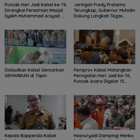
Puncak Hari Jadi Kalsel ke-76
Jaringan Fredy Pratama
Dirangkai Peresmian Masjid
Terungkap, Gubernur Muhidin
Syekh Muhammad Arsyad Al
Dukung Langkah Tegas
Banjari
Polda Kalsel
Dislautkan Kalsel Gencarkan
Pemprov Kalsel Matangkan
GEMARIKAN di Tapin
Peringatan Hari Jadi ke-76,
Puncak Acara Digelar 13
Agustus di Banjarbaru
Kepala Bappenda Kalsel
Hasnuryadi Dampingi Menko