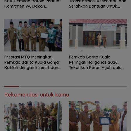
KHA, Pemkab Batola Perkuat
Transformasi Kesehatan dan
Komitmen Wujudkan
Serahkan Bantuan untuk
Kabupaten Layak Anak
Petani
Prestasi MTQ Meningkat,
Pemkab Barito Kuala
Pemkab Barito Kuala Ganjar
Peringati Harganas 2026,
Kafilah dengan Insentif dan
Tekankan Peran Ayah dalam
Bonus Umrah
Ketahanan Keluarga
Rekomendasi untuk kamu