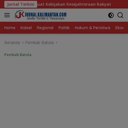
Langsung
jakan Kesejahteraan Rakyat
Jurnal Terkini
Baru 10 Persen, Aktivasi I
ke
konten
Home
Kalsel
Regional
Politik
Hukum & Peristiwa
Ekonom
Beranda
Pemkab Batola
Pemkab Batola