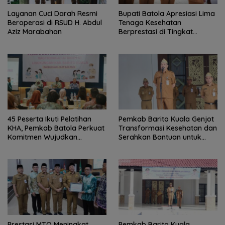
Layanan Cuci Darah Resmi
Bupati Batola Apresiasi Lima
Beroperasi di RSUD H. Abdul
Tenaga Kesehatan
Aziz Marabahan
Berprestasi di Tingkat
Provinsi
45 Peserta Ikuti Pelatihan
Pemkab Barito Kuala Genjot
KHA, Pemkab Batola Perkuat
Transformasi Kesehatan dan
Komitmen Wujudkan
Serahkan Bantuan untuk
Kabupaten Layak Anak
Petani
Prestasi MTQ Meningkat,
Pemkab Barito Kuala